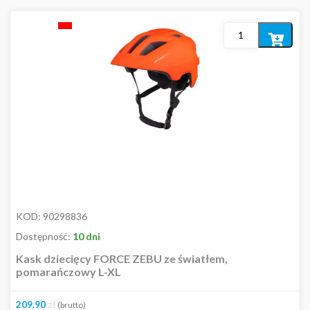
Dodaj
do
koszyka
KOD:
90298836
Dostępność:
10 dni
Kask dziecięcy FORCE ZEBU ze światłem,
pomarańczowy L-XL
209,90
zł
(brutto)