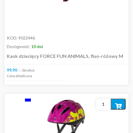
KOD:
9022446
Dostępność:
10 dni
Kask dziecięcy FORCE FUN ANIMALS, fluo-różowy M
99,90
zł
(brutto)
Cena detaliczna
Dodaj
do
koszyka