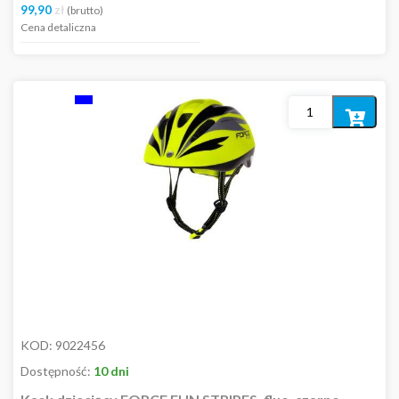
99,90
zł
(brutto)
Cena detaliczna
Dodaj
do
koszyka
KOD:
9022456
Dostępność:
10 dni