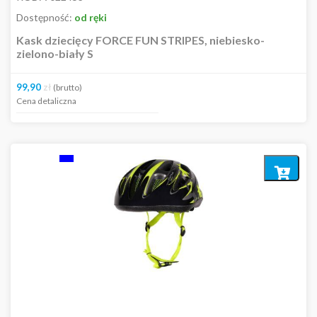
Dostępność:
od ręki
Kask dziecięcy FORCE FUN STRIPES, niebiesko-
zielono-biały S
99,90
zł
(brutto)
Cena detaliczna
Dodaj
do
koszyka