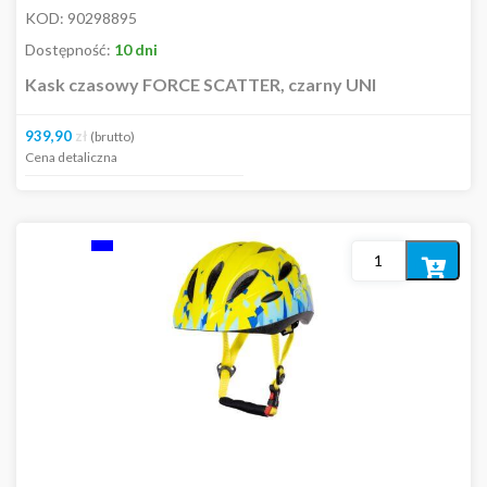
KOD:
90298895
Dostępność:
10 dni
Kask czasowy FORCE SCATTER, czarny UNI
939,90
zł
(brutto)
Cena detaliczna
Dodaj
do
koszyka