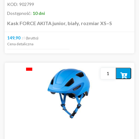
KOD:
902799
Dostępność:
10 dni
Kask FORCE AKITA junior, biały, rozmiar XS–S
149,90
zł
(brutto)
Cena detaliczna
Dodaj
do
koszyka