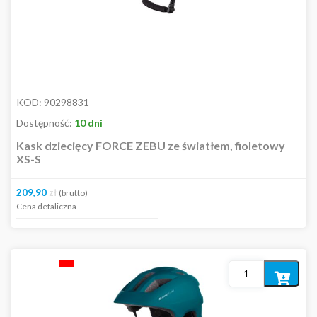
KOD:
90298831
Dostępność:
10 dni
Kask dziecięcy FORCE ZEBU ze światłem, fioletowy
XS-S
209,90
zł
(brutto)
Cena detaliczna
Dodaj
do
koszyka