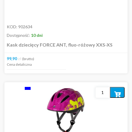
KOD:
902634
Dostępność:
10 dni
Kask dziecięcy FORCE ANT, fluo-różowy XXS-XS
99,90
zł
(brutto)
Cena detaliczna
Dodaj
do
koszyka