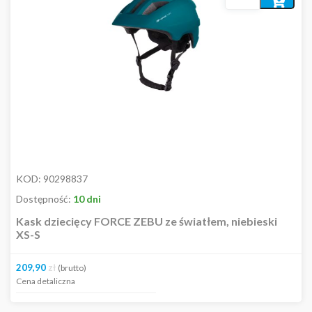
do
koszyka
KOD:
90298837
Dostępność:
10 dni
Kask dziecięcy FORCE ZEBU ze światłem, niebieski
XS-S
209,90
zł
(brutto)
Cena detaliczna