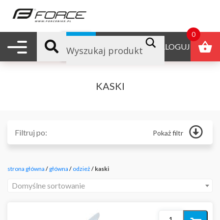
0
Nawigacja mobilna
B2B
ZALOGUJ
KASKI
Filtruj po:
Pokaż filtr
Główna
Odżywki
strona główna
/
główna
/
odzież
/ kaski
Produkty reklamowe
Polecane
Domyślne sortowanie
Nowości
Promocje