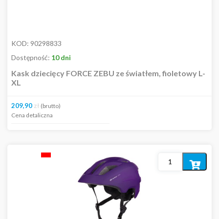
KOD:
90298833
Dostępność:
10 dni
Kask dziecięcy FORCE ZEBU ze światłem, fioletowy L-
XL
209,90
zł
(brutto)
Cena detaliczna
Dodaj
do
koszyka