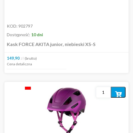
KOD:
902797
Dostępność:
10 dni
Kask FORCE AKITA junior, niebieski XS-S
149,90
zł
(brutto)
Cena detaliczna
Dodaj
do
koszyka