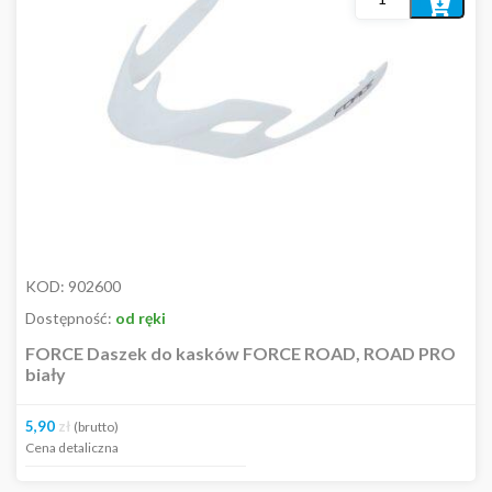
MARKI
Dodaj
do
AKCESORIA
koszyka
CZĘŚCI
ODZIEŻ
Plecaki
Bielizna
Buty rowerowe
Czapki / opaski / chusty / kominarki
Kaski
Akcesoria
Kaski
KOD:
902600
Kaski dziecięce
Dostępność:
od ręki
Kamizelki
FORCE Daszek do kasków FORCE ROAD, ROAD PRO
Koszulki
biały
Kurtki
Bluzy
5,90
zł
(brutto)
Nogawki / rękawki
Cena detaliczna
Ochraniacze