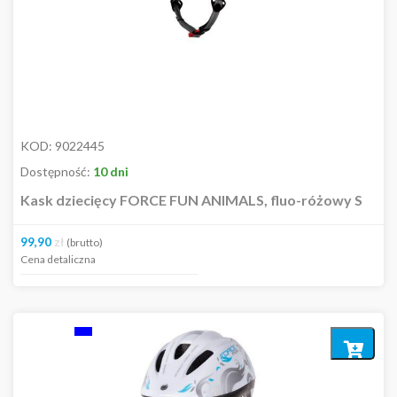
KOD:
9022445
Dostępność:
10 dni
Kask dziecięcy FORCE FUN ANIMALS, fluo-różowy S
99,90
zł
(brutto)
Cena detaliczna
Dodaj
do
koszyka