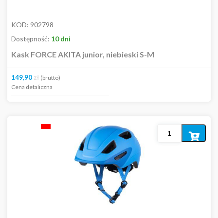
KOD:
902798
Dostępność:
10 dni
Kask FORCE AKITA junior, niebieski S-M
149,90
zł
(brutto)
Cena detaliczna
Dodaj
do
koszyka