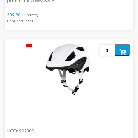
pomarańczowy XS-S
209,90
zł
(brutto)
Cena detaliczna
Dodaj
do
koszyka
KOD:
902800