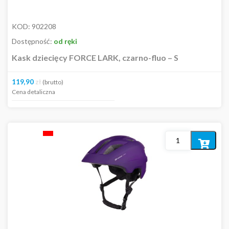
KOD:
902208
Dostępność:
od ręki
Kask dziecięcy FORCE LARK, czarno-fluo – S
119,90
zł
(brutto)
Cena detaliczna
Dodaj
do
koszyka