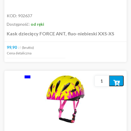
KOD:
902637
Dostępność:
od ręki
Kask dziecięcy FORCE ANT, fluo-niebieski XXS-XS
99,90
zł
(brutto)
Cena detaliczna
Dodaj
do
koszyka