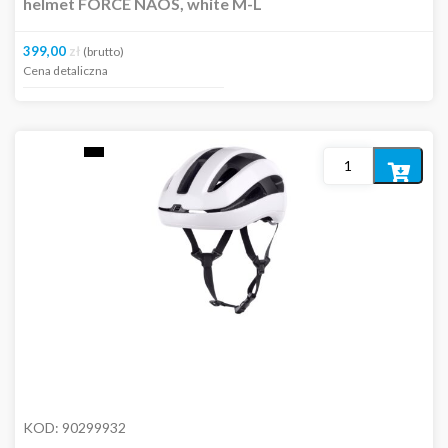
helmet FORCE NAOS, white M-L
399,00
zł
(brutto)
Cena detaliczna
Dodaj
do
koszyka
KOD:
90299932