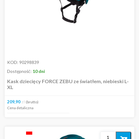
KOD:
90298839
Dostępność:
10 dni
Kask dziecięcy FORCE ZEBU ze światłem, niebieski L-
XL
209,90
zł
(brutto)
Cena detaliczna
Dodaj