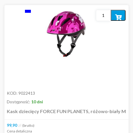
Dodaj
do
koszyka
KOD:
9022413
Dostępność:
10 dni
Kask dziecięcy FORCE FUN PLANETS, różowo-biały M
99,90
zł
(brutto)
Cena detaliczna