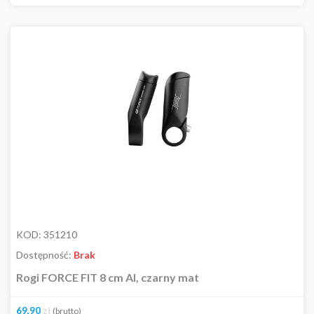
Out of stock
Kolor
Cena
53,00
zł
94,00
zł
KOD:
351210
Dostępność:
Brak
Rogi FORCE FIT 8 cm AI, czarny mat
69,90
zł
(brutto)