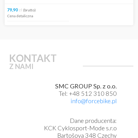
79,90
zł
(brutto)
Cena detaliczna
KONTAKT
Z NAMI
SMC GROUP Sp. z o.o.
Tel: +48 512 310 850
info@forcebike.pl
Dane producenta:
KCK Cyklosport-Mode s.r.o
Bartošova 348 Czechy