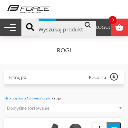
0
Nawigacja mobilna
B2B
ZALOGUJ
ROGI
Filtruj po:
Pokaż filtr
Główna
Odżywki
strona główna
/
główna
/
części
/ rogi
Produkty reklamowe
Polecane
Domyślne sortowanie
Nowości
Promocje