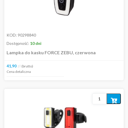
KOD:
90298840
Dostępność:
10 dni
Lampka do kasku FORCE ZEBU, czerwona
41,90
zł
(brutto)
Cena detaliczna
Dodaj
do
koszyka