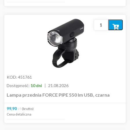
Dodaj
do
koszyka
KOD:
451761
Dostępność:
10 dni
21.08.2026
Lampa przednia FORCE PIPE 550 lm USB, czarna
99,90
zł
(brutto)
Cena detaliczna