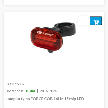
Dodaj
do
koszyka
KOD:
453875
Dostępność:
10 dni
28.09.2026
Lampka tylna FORCE COB 16LM 15chip LED