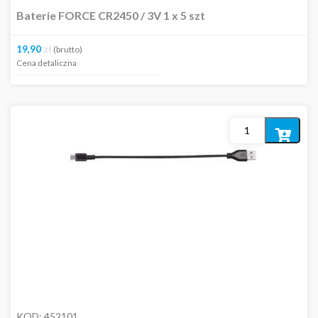
Baterie FORCE CR2450 / 3V 1 x 5 szt
19,90
zł
(brutto)
Cena detaliczna
Dodaj
do
koszyka
KOD:
452101