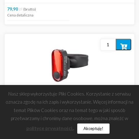
79,90
zł
(brutto)
Cena detaliczna
Dodaj
do
koszyka
Nasz sklep wykorzystuje Pliki Cookies. Korzystanie z serwisu
oznacza zgodę na ich zapis i wykorzystanie. Więcej informacji na
temat Plików Cookies oraz na temat tego w jaki sposób
przetwarzamy i chronimy dane osobowe, można znaleźć w
KOD:
453716
polityce prywatności.
.
Akceptuję!
Dostępność:
10 dni
28.12.2026