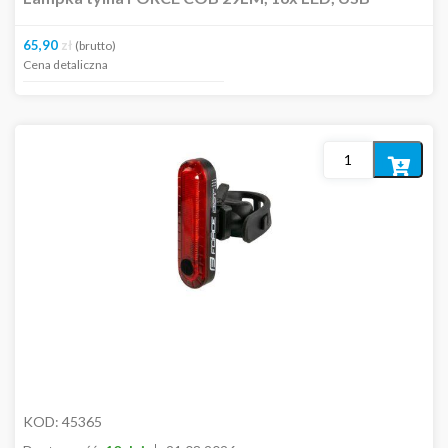
65,90
zł
(brutto)
Cena detaliczna
Dodaj
do
koszyka
KOD:
45365