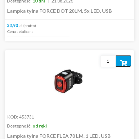
Dostępność:
10 dni
21.08.2026
Lampka tylna FORCE DOT 20LM, 5x LED, USB
33,90
zł
(brutto)
Cena detaliczna
Dodaj
do
koszyka
KOD:
453731
Dostępność:
od ręki
Lampka tylna FORCE FLEA 70 LM, 1 LED, USB