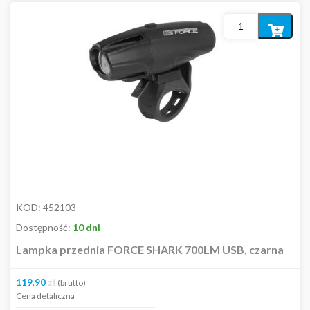
Dodaj
do
koszyka
KOD:
452103
Dostępność:
10 dni
Lampka przednia FORCE SHARK 700LM USB, czarna
119,90
zł
(brutto)
Cena detaliczna