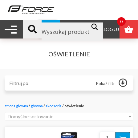
0
Nawigacja mobilna
B2B
ZALOGUJ
OŚWIETLENIE
Filtruj po:
Pokaż filtr
Główna
Odżywki
strona główna
/
główna
/
akcesoria
/ oświetlenie
Produkty reklamowe
Polecane
Domyślne sortowanie
Nowości
Promocje