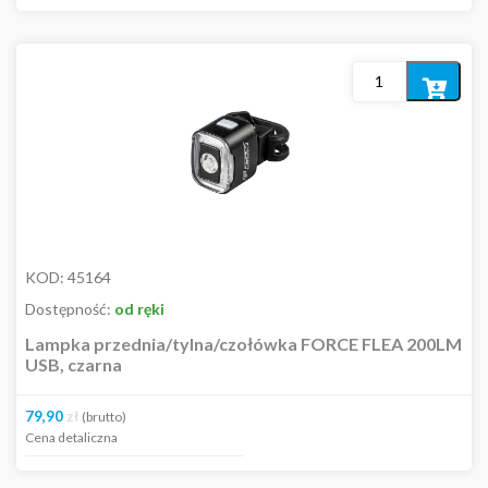
Dodaj
do
koszyka
KOD:
45164
Dostępność:
od ręki
Lampka przednia/tylna/czołówka FORCE FLEA 200LM
USB, czarna
79,90
zł
(brutto)
Cena detaliczna