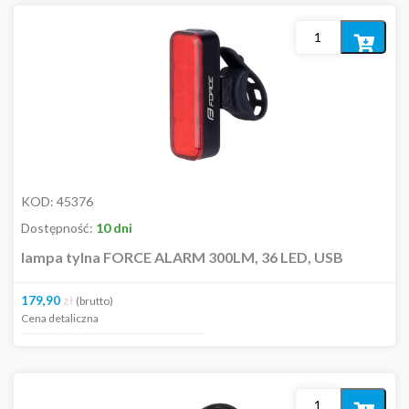
Dodaj
do
koszyka
KOD:
45376
Dostępność:
10 dni
lampa tylna FORCE ALARM 300LM, 36 LED, USB
179,90
zł
(brutto)
Cena detaliczna
Dodaj