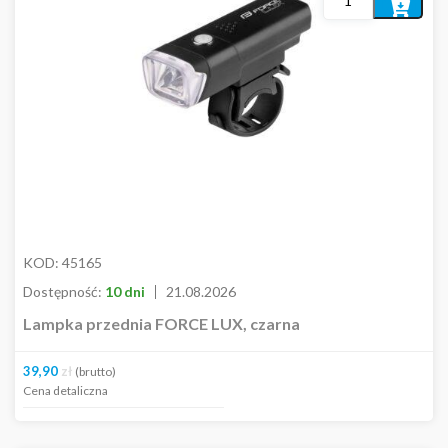
Dodaj
do
koszyka
KOD:
45165
Dostępność:
10 dni
21.08.2026
Lampka przednia FORCE LUX, czarna
39,90
zł
(brutto)
Cena detaliczna