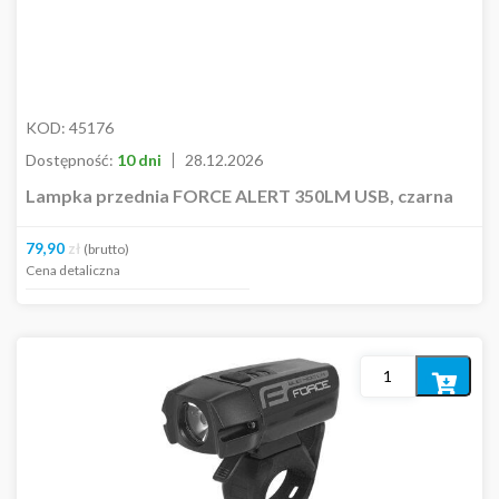
KOD:
45176
Dostępność:
10 dni
28.12.2026
Lampka przednia FORCE ALERT 350LM USB, czarna
79,90
zł
(brutto)
Cena detaliczna
Dodaj
do
koszyka