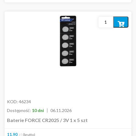
In stock
Out of stock
Dodaj
do
Kolor
koszyka
Cena
1,00
zł
480,00
zł
KOD:
46234
Dostępność:
10 dni
06.11.2026
Rodzaj
Baterie FORCE CR2025 / 3V 1 x 5 szt
11,90
zł
(brutto)