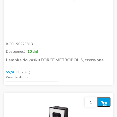
KOD:
90298813
Dostępność:
10 dni
Lampka do kasku FORCE METROPOLIS, czerwona
59,90
zł
(brutto)
Cena detaliczna
Dodaj
do
koszyka