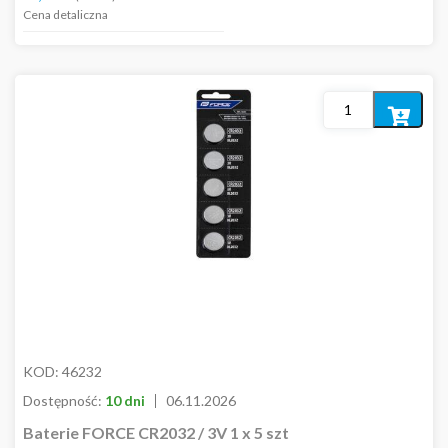
Przednia
Cena detaliczna
Tylna
Zestaw
Dodaj
do
koszyka
KOD:
46232
Dostępność:
10 dni
06.11.2026
Baterie FORCE CR2032 / 3V 1 x 5 szt