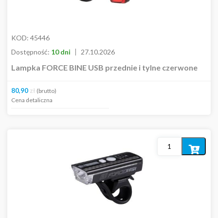
KOD:
45446
Dostępność:
10 dni
27.10.2026
Lampka FORCE BINE USB przednie i tylne czerwone
80,90
zł
(brutto)
Cena detaliczna
Dodaj
do
koszyka