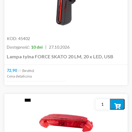
KOD:
45402
Dostępność:
10 dni
27.10.2026
Lampa tylna FORCE SKATO 20 LM, 20 x LED, USB
72,90
zł
(brutto)
Cena detaliczna
Dodaj
do
koszyka