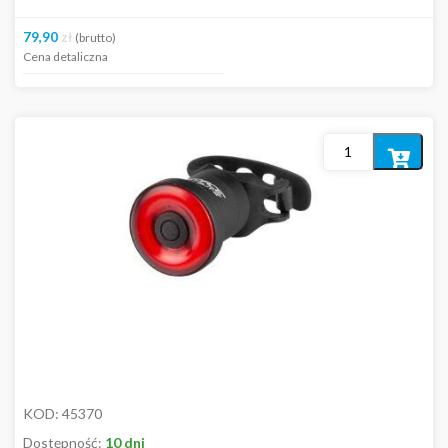
79,90
zł
(brutto)
Cena detaliczna
Dodaj
do
koszyka
KOD:
45370
Dostępność:
10 dni