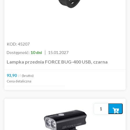
KOD:
45207
Dostępność:
10 dni
15.01.2027
Lampka przednia FORCE BUG-400 USB, czarna
93,90
zł
(brutto)
Cena detaliczna
Dodaj
do
koszyka