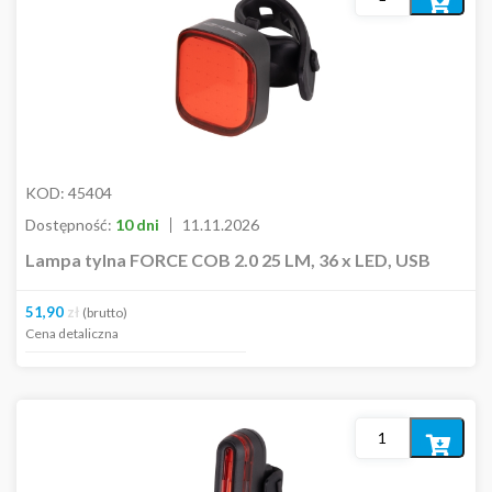
do
koszyka
KOD:
45404
Dostępność:
10 dni
11.11.2026
Lampa tylna FORCE COB 2.0 25 LM, 36 x LED, USB
51,90
zł
(brutto)
Cena detaliczna
Dodaj
do
koszyka