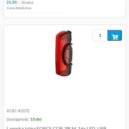
25,90
zł
(brutto)
Cena detaliczna
Dodaj
do
koszyka
KOD:
45372
Dostępność:
10 dni
Lampka tylna FORCE COB 29LM, 16x LED, USB