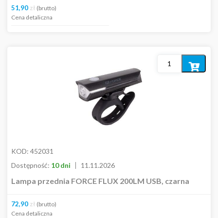
51,90
zł
(brutto)
Cena detaliczna
Dodaj
do
koszyka
KOD:
452031
Dostępność:
10 dni
11.11.2026
Lampa przednia FORCE FLUX 200LM USB, czarna
72,90
zł
(brutto)
Cena detaliczna