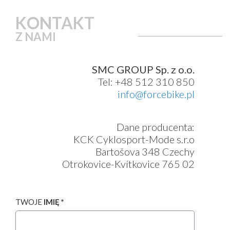
KONTAKT
Z NAMI
SMC GROUP Sp. z o.o.
Tel: +48 512 310 850
info@forcebike.pl
Dane producenta:
KCK Cyklosport-Mode s.r.o
Bartošova 348 Czechy
Otrokovice-Kvítkovice 765 02
TWOJE
IMIĘ *