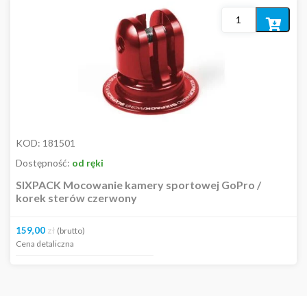
Dodaj
do
37,00
zł
159,00
zł
koszyka
KOD:
181501
Dostępność:
od ręki
SIXPACK Mocowanie kamery sportowej GoPro /
korek sterów czerwony
159,00
zł
(brutto)
Cena detaliczna