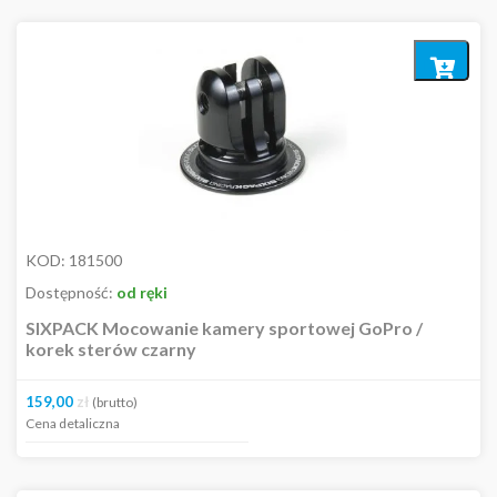
Narzędzia
Smary / środki do konserwacji
Elementy odblaskowe
Dodaj
Zapięcia
do
Bagażniki - wieszaki
koszyka
Mocowania
CZĘŚCI
ODZIEŻ
Kosmetyki
Pozostałe
KOD:
181500
Dostępność:
od ręki
Dostępność
SIXPACK Mocowanie kamery sportowej GoPro /
korek sterów czarny
In stock
159,00
zł
(brutto)
Cena detaliczna
Cena