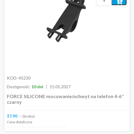
MARKI
Dodaj
do
AKCESORIA
koszyka
Bagażniki
Bidony i koszyki
Błotniki
Dzwonki
Baterie
Koszyki na rower
Liczniki
Lusterka
Naklejki
KOD:
45230
Osłony
Dostępność:
10 dni
15.01.2027
Oświetlenie
FORCE SILICONE mocowanie/uchwyt na telefon 4-6″
Pompki
czarny
Stojaki rowerowe
Podpórki
37,90
zł
(brutto)
Torby i sakwy
Cena detaliczna
Trenażery