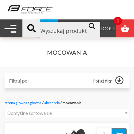
0
Nawigacja mobilna
B2B
ZALOGUJ
MOCOWANIA
Filtruj po:
Pokaż filtr
Główna
Odżywki
strona główna
/
główna
/
akcesoria
/ mocowania
Produkty reklamowe
Polecane
Domyślne sortowanie
Nowości
Promocje