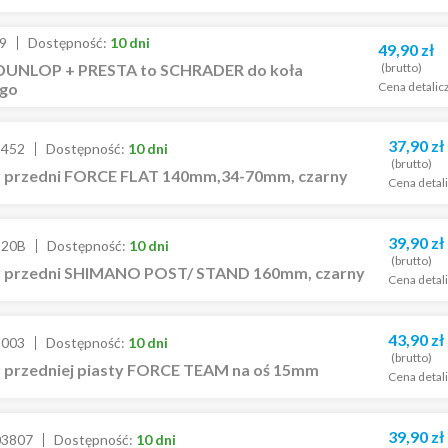
9
Dostępność:
10 dni
49,90
zł
(brutto)
DUNLOP + PRESTA to SCHRADER do koła
Cena detalic
go
37,90
zł
2452
Dostępność:
10 dni
(brutto)
 przedni FORCE FLAT 140mm,34-70mm, czarny
Cena detal
39,90
zł
220B
Dostępność:
10 dni
(brutto)
 przedni SHIMANO POST/ STAND 160mm, czarny
Cena detal
43,90
zł
5003
Dostępność:
10 dni
(brutto)
 przedniej piasty FORCE TEAM na oś 15mm
Cena detal
39,90
zł
03807
Dostępność:
10 dni