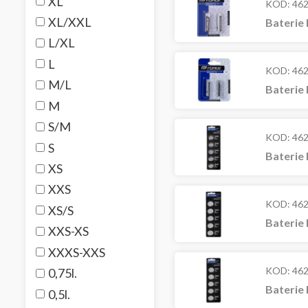
XL
KOD:
46
XL/XXL
Baterie 
L/XL
L
KOD:
46
M/L
Baterie 
M
S/M
KOD:
46
S
Baterie 
XS
XXS
KOD:
46
XS/S
Baterie 
XXS-XS
XXXS-XXS
KOD:
46
0,75l.
Baterie 
0,5l.