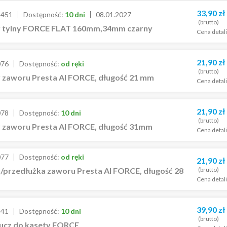
33,90
zł
2451
Dostępność:
10 dni
08.01.2027
(brutto)
 tylny FORCE FLAT 160mm,34mm czarny
Cena detal
21,90
zł
076
Dostępność:
od ręki
(brutto)
 zaworu Presta Al FORCE, długość 21 mm
Cena detal
21,90
zł
078
Dostępność:
10 dni
(brutto)
 zaworu Presta Al FORCE, długość 31mm
Cena detal
077
Dostępność:
od ręki
21,90
zł
(brutto)
/przedłużka zaworu Presta Al FORCE, długość 28
Cena detal
39,90
zł
441
Dostępność:
10 dni
(brutto)
lucz do kasety FORCE