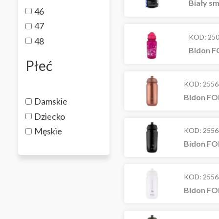
Biały s
46
47
KOD:
25
48
Bidon FO
Płeć
KOD:
2556
Bidon FO
Damskie
Dziecko
Męskie
KOD:
2556
Bidon FOR
KOD:
2556
Bidon FOR