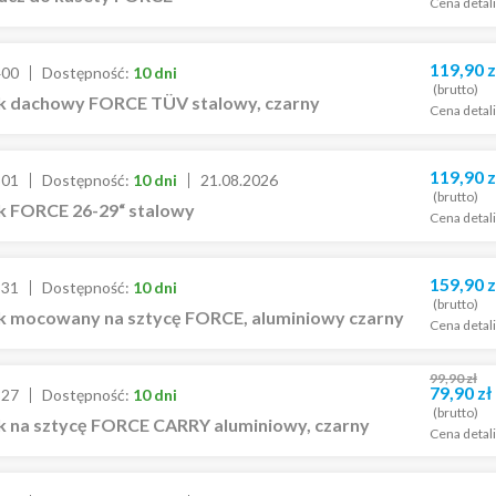
Cena detal
119,90
z
400
Dostępność:
10 dni
(brutto)
k dachowy FORCE TÜV stalowy, czarny
Cena detal
119,90
z
301
Dostępność:
10 dni
21.08.2026
(brutto)
k FORCE 26-29“ stalowy
Cena detal
159,90
z
331
Dostępność:
10 dni
(brutto)
k mocowany na sztycę FORCE, aluminiowy czarny
Cena detal
99,90
zł
79,90
zł
327
Dostępność:
10 dni
(brutto)
k na sztycę FORCE CARRY aluminiowy, czarny
Cena detal