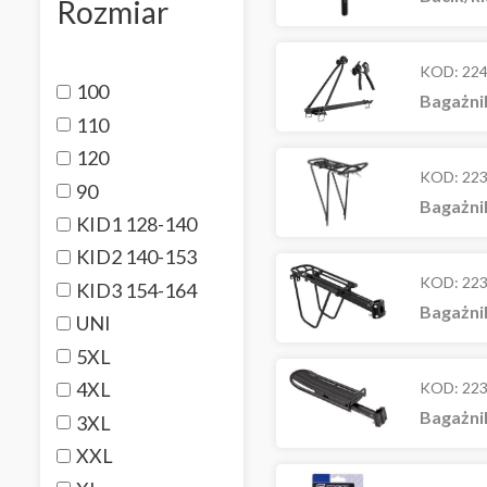
Rozmiar
KOD:
22
100
Bagażni
110
120
KOD:
22
90
Bagażni
KID1 128-140
KID2 140-153
KOD:
22
KID3 154-164
Bagażni
UNI
5XL
4XL
KOD:
22
Bagażni
3XL
XXL