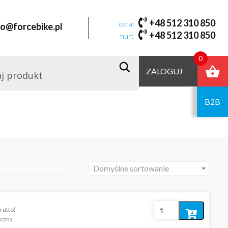
+48 512 310 850
detal
fo@forcebike.pl
+48 512 310 850
hurt
0
ZALOGUJ
B2B
Domyślne sortowanie
rutto)
Dodaj
iczna
do