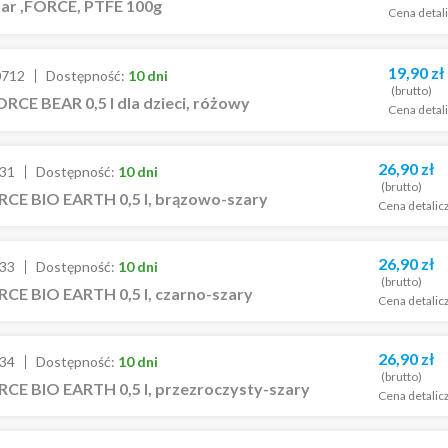
mar ,FORCE, PTFE 100g
Cena detal
19,90
zł
0712
Dostępność:
10 dni
(brutto)
RCE BEAR 0,5 l dla dzieci, różowy
Cena detal
26,90
zł
31
Dostępność:
10 dni
(brutto)
RCE BIO EARTH 0,5 l, brązowo-szary
Cena detalic
26,90
zł
33
Dostępność:
10 dni
(brutto)
CE BIO EARTH 0,5 l, czarno-szary
Cena detalic
26,90
zł
34
Dostępność:
10 dni
(brutto)
CE BIO EARTH 0,5 l, przezroczysty-szary
Cena detalic