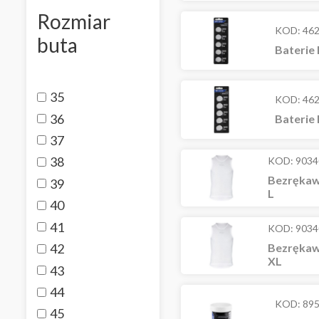
Rozmiar
KOD:
46
buta
Baterie 
35
KOD:
46
36
Baterie 
37
38
KOD:
9034
Bezrękawn
39
L
40
41
KOD:
9034
42
Bezrękawn
XL
43
44
KOD:
89
45