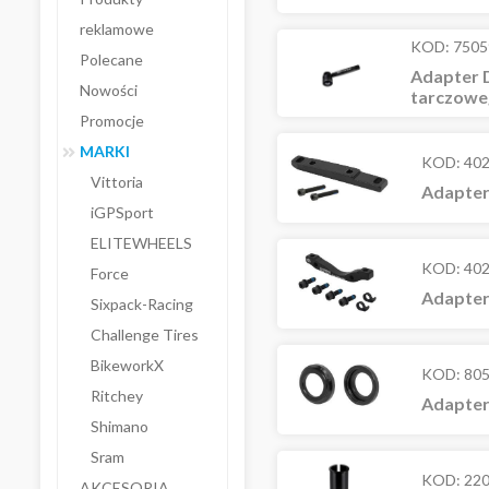
reklamowe
KOD:
7505
Polecane
Adapter 
Nowości
tarczowe
Promocje
MARKI
KOD:
40
Vittoria
Adapter
iGPSport
ELITEWHEELS
KOD:
40
Force
Adapter
Sixpack-Racing
Challenge Tires
BikeworkX
KOD:
80
Ritchey
Adapter
Shimano
Sram
KOD:
22
AKCESORIA