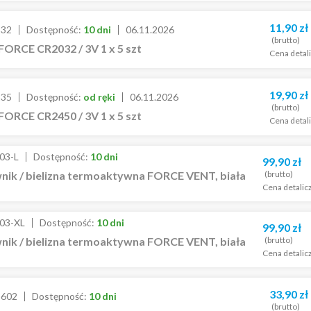
11,90
zł
232
Dostępność:
10 dni
06.11.2026
(brutto)
FORCE CR2032 / 3V 1 x 5 szt
Cena detal
19,90
zł
235
Dostępność:
od ręki
06.11.2026
(brutto)
FORCE CR2450 / 3V 1 x 5 szt
Cena detal
03-L
Dostępność:
10 dni
99,90
zł
(brutto)
ik / bielizna termoaktywna FORCE VENT, biała
Cena detalic
03-XL
Dostępność:
10 dni
99,90
zł
(brutto)
ik / bielizna termoaktywna FORCE VENT, biała
Cena detalic
33,90
zł
5602
Dostępność:
10 dni
(brutto)