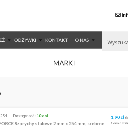
in
EŻ
ODŻYWKI
KONTAKT
O NAS
MARKI
i
3254
Dostępność:
10 dni
1,90
zł
(b
FORCE Szprychy stalowe 2 mm x 254 mm, srebrne
Cena detal