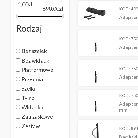
-1,00
zł
690,00
zł
KOD:
40
Adapter
Rodzaj
KOD:
75
Adapter
Bez szelek
Bez wkładki
KOD:
75
Platformowe
Adapter
Przednia
Szelki
KOD:
75
Tylna
Adapter
Wkładka
mm
Zatrzaskowe
Zestaw
KOD:
89
Bacik/k