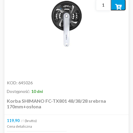
Dodaj
do
koszyka
KOD:
645026
Dostępność:
10 dni
Korba SHIMANO FC-TX801 48/38/28 srebrna
170mm+osłona
119,90
zł
(brutto)
Cena detaliczna