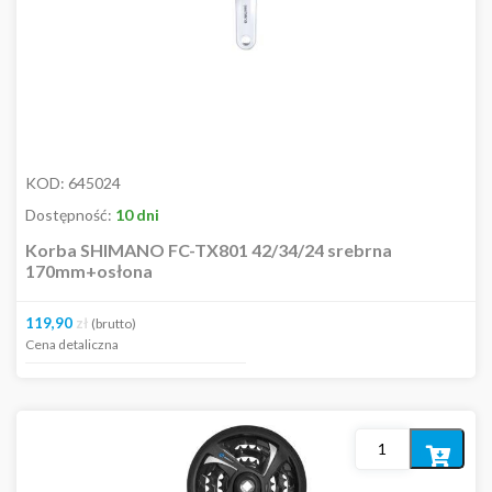
KOD:
645024
Dostępność:
10 dni
Korba SHIMANO FC-TX801 42/34/24 srebrna
170mm+osłona
119,90
zł
(brutto)
Cena detaliczna
Dodaj
do