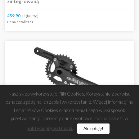
zintegrowaną
459,90
zł
(brutto)
Cena detaliczna
Nasz sklep wykorzystuje Pliki Cookies. Korzystanie z serwisu
oznacza zgodę na ich zapis i wykorzystanie. Więcej informacji na
temat Plików Cookies oraz na temat tego w jaki sposób
przetwarzamy i chronimy dane osobowe, można znaleźć w
polityce prywatności.
.
Akceptuję!
KOD:
64364