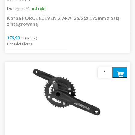
Dostępność:
od ręki
Korba FORCE ELEVEN 2.7+ Al 36/26z 175mm z osią
zintegrowaną
379,90
zł
(brutto)
Cena detaliczna
Dodaj
do
koszyka