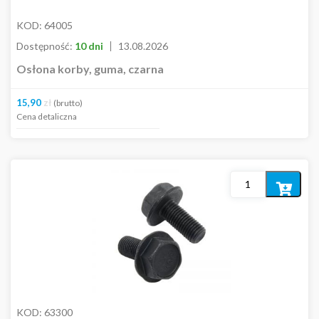
KOD:
64005
Dostępność:
10 dni
13.08.2026
Osłona korby, guma, czarna
15,90
zł
(brutto)
Cena detaliczna
Dodaj
do
koszyka
KOD:
63300