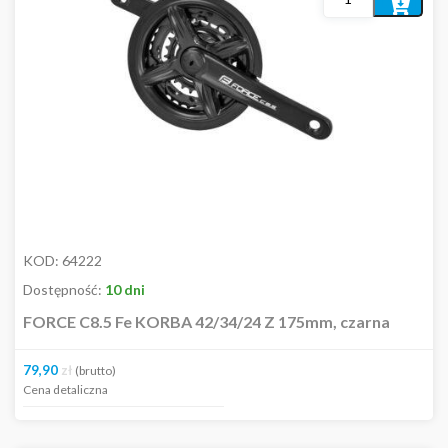
MARKI
Dodaj
do
AKCESORIA
koszyka
CZĘŚCI
Przerzutki
Łańcuchy
Chwyt/owijki/rogi
Dętki
Hamulce
Kierownice
Koła i akcesoria
Kółka boczne i pegi
KOD:
64222
Kasety i wolnobiegi
Dostępność:
10 dni
Napinacze
FORCE C8.5 Fe KORBA 42/34/24 Z 175mm, czarna
Obejmy i zaciski
Opony i szytki
79,90
zł
(brutto)
Pancerze i linki przerzutek
Cena detaliczna
Pedały i akcesoria
Ramy