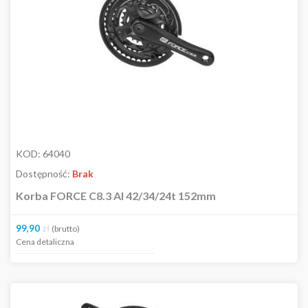
KOD:
64040
Dostępność:
Brak
Korba FORCE C8.3 Al 42/34/24t 152mm
99,90
zł
(brutto)
Cena detaliczna