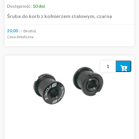
Dostępność:
10 dni
Śruba do korb z kołnierzem stalowym, czarna
20,00
zł
(brutto)
Cena detaliczna
Dodaj
do
koszyka