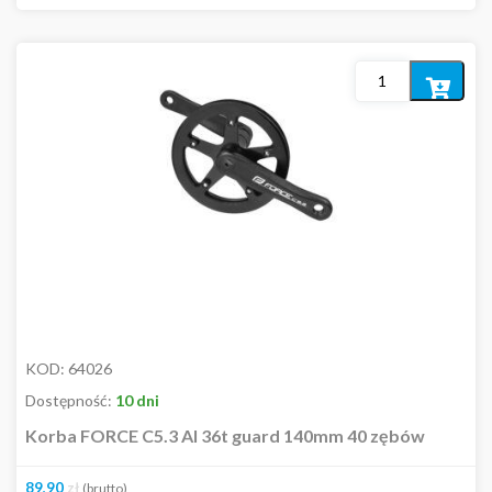
Out of stock
Kolor
Dodaj
do
koszyka
Cena
3,00
zł
800,00
zł
KOD:
64026
Dostępność:
10 dni
Korba FORCE C5.3 Al 36t guard 140mm 40 zębów
89,90
zł
(brutto)