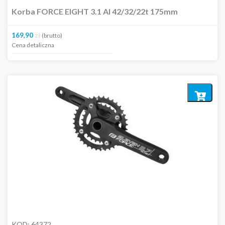
Korba FORCE EIGHT 3.1 Al 42/32/22t 175mm
169,90
zł
(brutto)
Cena detaliczna
Dodaj
do
koszyka
KOD:
64372