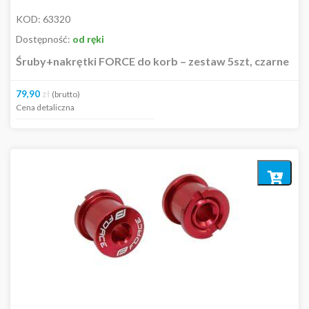
KOD:
63320
Dostępność:
od ręki
Śruby+nakrętki FORCE do korb – zestaw 5szt, czarne
79,90
zł
(brutto)
Cena detaliczna
Dodaj
do
koszyka