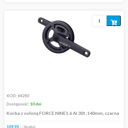
Dodaj
do
koszyka
KOD:
64280
Dostępność:
10 dni
Korba z osłoną FORCE NINE1.6 Al 30t ,140mm, czarna
109,90
zł
(brutto)