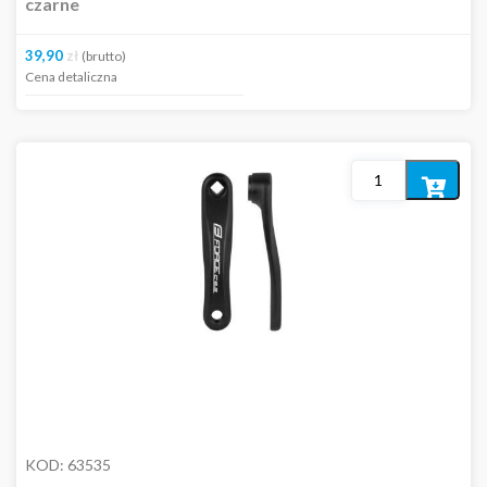
czarne
39,90
zł
(brutto)
Cena detaliczna
Dodaj
do
koszyka
KOD:
63535