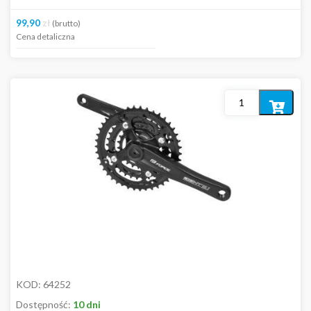
99,90
zł
(brutto)
Cena detaliczna
Dodaj
do
koszyka
KOD:
64252
Dostępność:
10 dni