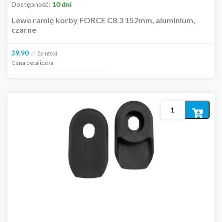
Dostępność:
10 dni
Lewe ramię korby FORCE C8.3 152mm, aluminium,
czarne
39,90
zł
(brutto)
Cena detaliczna
Dodaj
do
koszyka