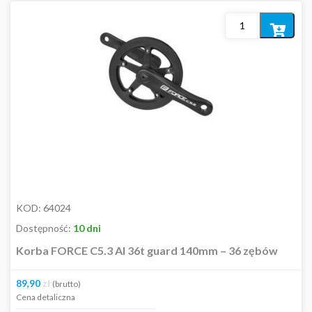
Rogi
Siodełka
Dodaj
Stery i podkładki
do
Widelce
koszyka
Wspornik kierownicy
Wspornik siodła
Korby i akcesoria
Zębatki i akcesoria
Akcesoria przerzutek
Suporty i akcesoria
ODZIEŻ
Kosmetyki
KOD:
64024
Pozostałe
Dostępność:
10 dni
Dostępność
Korba FORCE C5.3 Al 36t guard 140mm – 36 zębów
89,90
zł
(brutto)
In stock
Cena detaliczna