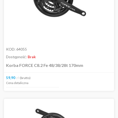
KOD:
64055
Dostępność:
Brak
Korba FORCE C8.2 Fe 48/38/28t 170mm
59,90
zł
(brutto)
Cena detaliczna