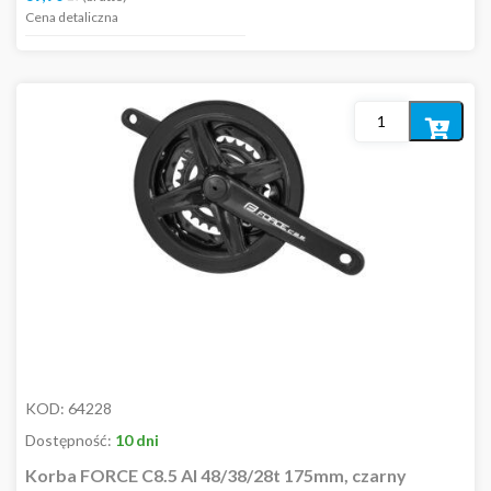
Cena detaliczna
Dodaj
do
koszyka
KOD:
64228
Dostępność:
10 dni
Korba FORCE C8.5 Al 48/38/28t 175mm, czarny