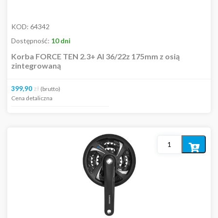
KOD:
64342
Dostępność:
10 dni
Korba FORCE TEN 2.3+ Al 36/22z 175mm z osią
zintegrowaną
399,90
zł
(brutto)
Cena detaliczna
Dodaj
do
koszyka