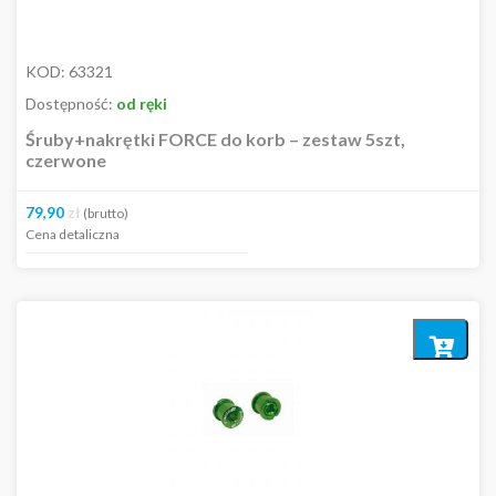
KOD:
63321
Dostępność:
od ręki
Śruby+nakrętki FORCE do korb – zestaw 5szt,
czerwone
79,90
zł
(brutto)
Cena detaliczna
Dodaj
do
koszyka