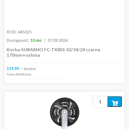
KOD:
645025
Dostępność:
10 dni
07.09.2026
Korba SHIMANO FC-TX801 42/34/24 czarna
170mm+osłona
119,90
zł
(brutto)
Cena detaliczna
Dodaj
do
koszyka