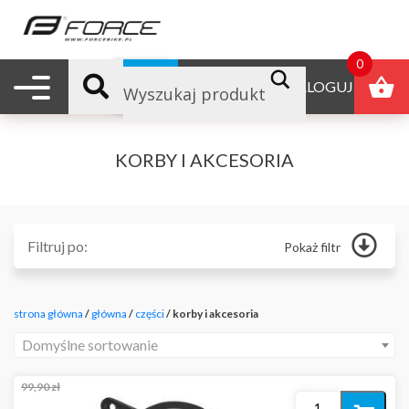
0
Nawigacja mobilna
B2B
ZALOGUJ
KORBY I AKCESORIA
Filtruj po:
Pokaż filtr
Główna
Odżywki
strona główna
/
główna
/
części
/ korby i akcesoria
Produkty reklamowe
Polecane
Domyślne sortowanie
Nowości
Promocje
99,90
zł