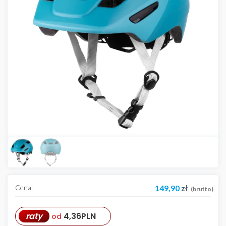
Cena:
149,90
zł
(brutto)
raty
4,36
PLN
od