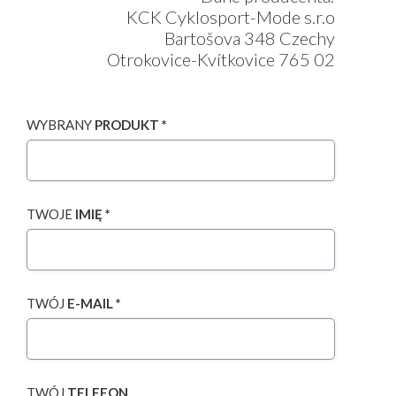
KCK Cyklosport-Mode s.r.o
Bartošova 348 Czechy
Otrokovice-Kvítkovice 765 02
WYBRANY
PRODUKT *
TWOJE
IMIĘ *
TWÓJ
E-MAIL *
TWÓJ
TELEFON