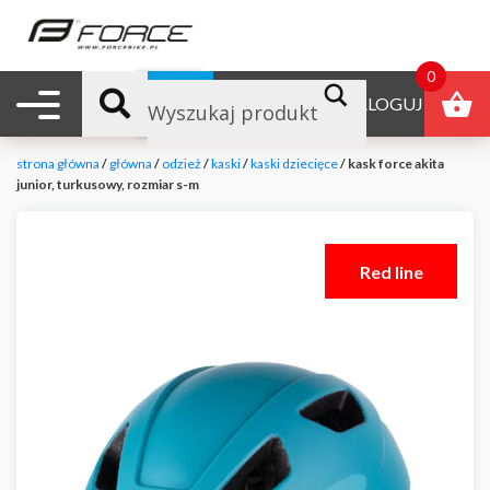
0
Nawigacja mobilna
B2B
ZALOGUJ
strona główna
/
główna
/
odzież
/
kaski
/
kaski dziecięce
/ kask force akita
junior, turkusowy, rozmiar s-m
Red line