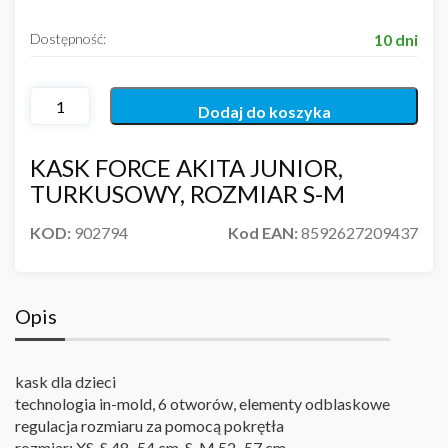
Dostępność:
10 dni
Dodaj do koszyka
KASK FORCE AKITA JUNIOR,
TURKUSOWY, ROZMIAR S-M
KOD:
902794
Kod EAN:
8592627209437
Opis
kask dla dzieci
technologia in-mold, 6 otworów, elementy odblaskowe
regulacja rozmiaru za pomocą pokrętła
rozmiar: XS-S 48–54 cm, S-M 52–57 cm