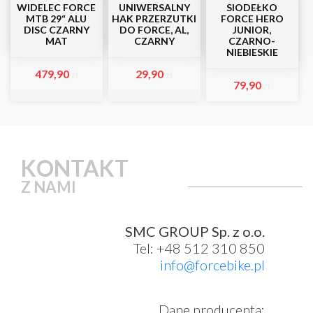
WIDELEC FORCE
UNIWERSALNY
SIODEŁKO
MTB 29“ ALU
HAK PRZERZUTKI
FORCE HERO
DISC CZARNY
DO FORCE, AL,
JUNIOR,
MAT
CZARNY
CZARNO-
NIEBIESKIE
479,90
29,90
zł
zł
79,90
zł
KONTAKT
Z NAMI
SMC GROUP Sp. z o.o.
Tel: +48 512 310 850
info@forcebike.pl
Dane producenta: