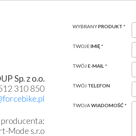
WYBRANY
PRODUKT *
TWOJE
IMIĘ *
TWÓJ
E-MAIL *
P Sp. z o.o.
TWÓJ
TELEFON
 512 310 850
@forcebike.pl
TWOJA
WIADOMOŚĆ *
producenta:
t-Mode s.r.o