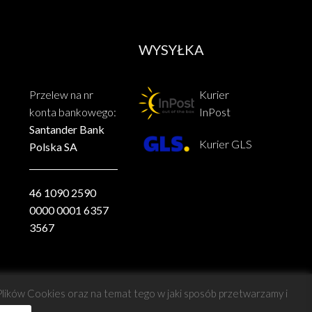
WYSYŁKA
Przelew na nr
Kurier
konta bankowego:
InPost
Santander Bank
Kurier GLS
Polska SA
46 1090 2590
0000 0001 6357
3567
 Plików Cookies oraz na temat tego w jaki sposób przetwarzamy i