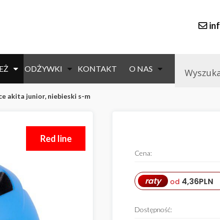
in
EŻ
ODŻYWKI
KONTAKT
O NAS
ce akita junior, niebieski s-m
Red line
Cena:
raty
4,36
PLN
od
Dostępność: