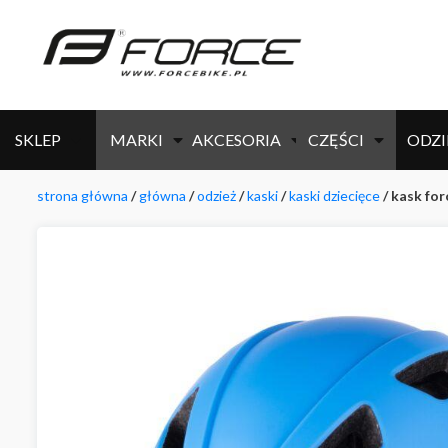
SKLEP
MARKI
AKCESORIA
CZĘŚCI
ODZI
strona główna
/
główna
/
odzież
/
kaski
/
kaski dziecięce
/ kask for