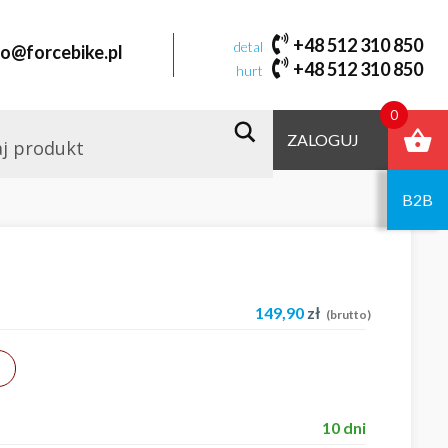
+48 512 310 850
detal
fo@forcebike.pl
+48 512 310 850
hurt
0
ZALOGUJ
B2B
149,90
zł
(brutto)
10 dni