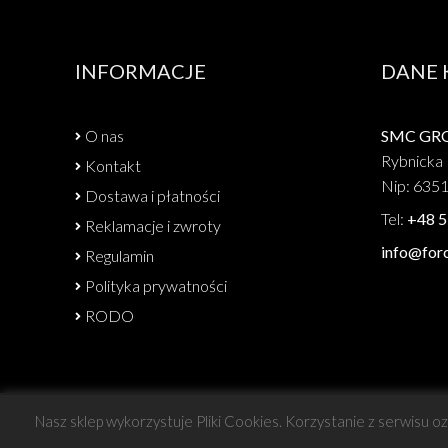
INFORMACJE
DANE
O nas
SMC GROU
Rybnicka 
Kontakt
Nip: 635
Dostawa i płatności
Tel:
+48 5
Reklamacje i zwroty
info@forc
Regulamin
Polityka prywatności
RODO
Nasz sklep wykorzystuje Pliki Cookies. Korzystanie z serwisu o