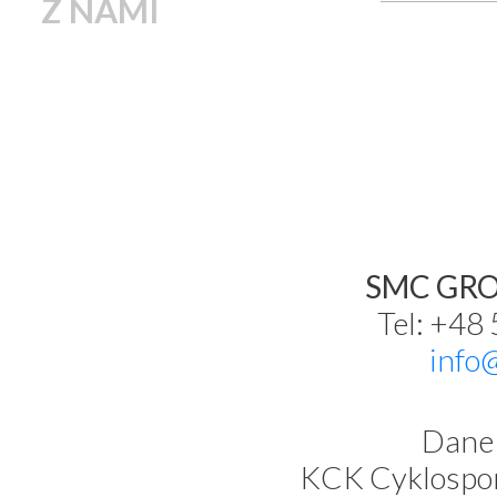
Z NAMI
SMC GROU
Tel: +48
info
Dane 
KCK Cyklospor