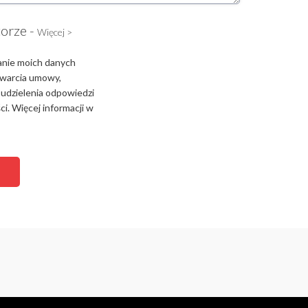
torze -
Więcej >
anie moich danych
zawarcia umowy,
 udzielenia odpowiedzi
i. Więcej informacji w