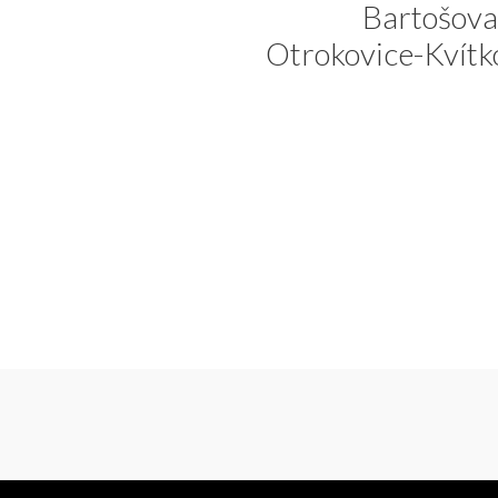
Bartošova
Otrokovice-Kvítk