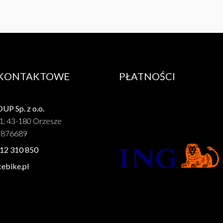
 KONTAKTOWE
PŁATNOŚCI
P Sp. z o.o.
1, 43-180 Orzesze
1876689
12 310 850
ebike.pl