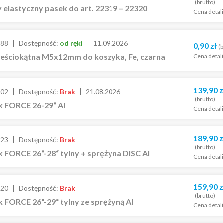
(brutto)
 elastyczny pasek do art. 22319 – 22320
Cena detal
088
Dostępność:
od ręki
11.09.2026
0,90
zł
(b
ześciokątna M5x12mm do koszyka, Fe, czarna
Cena detal
139,90
z
302
Dostępność:
Brak
21.08.2026
(brutto)
k FORCE 26-29“ Al
Cena detal
189,90
z
323
Dostępność:
Brak
(brutto)
 FORCE 26“-28“ tylny + sprężyna DISC Al
Cena detal
159,90
z
320
Dostępność:
Brak
(brutto)
 FORCE 26“-29“ tylny ze sprężyną Al
Cena detal