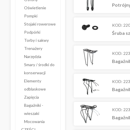
Potrójny
Oświetlenie
Pompki
Stojaki rowerowe
KOD:
22
Podpórki
Śruba s
Torby i sakwy
Trenażery
KOD:
22
Narzędzia
Bagażni
Smary / środki do
konserwacji
Elementy
KOD:
22
Bagażnik
odblaskowe
Zapięcia
Bagażniki -
KOD:
22
wieszaki
Bagażnik
Mocowania
CZĘŚCI