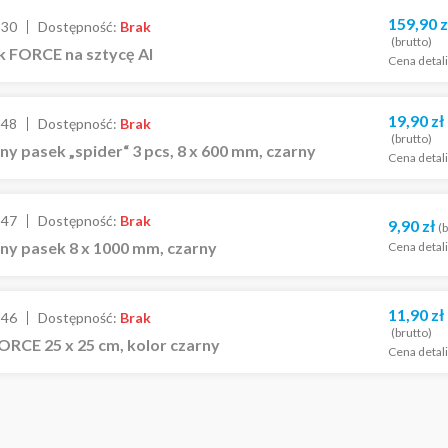
159,90
z
330
Dostępność:
Brak
(brutto)
k FORCE na sztycę Al
Cena detal
19,90
zł
348
Dostępność:
Brak
(brutto)
ny pasek „spider“ 3 pcs, 8 x 600 mm, czarny
Cena detal
347
Dostępność:
Brak
9,90
zł
(b
ny pasek 8 x 1000 mm, czarny
Cena detal
11,90
zł
346
Dostępność:
Brak
(brutto)
ORCE 25 x 25 cm, kolor czarny
Cena detal