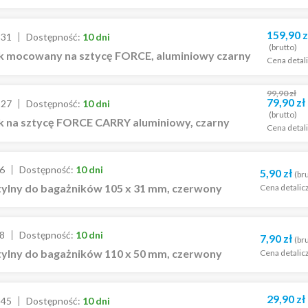
159,90
z
331
Dostępność:
10 dni
(brutto)
k mocowany na sztycę FORCE, aluminiowy czarny
Cena detal
99,90
zł
79,90
zł
327
Dostępność:
10 dni
(brutto)
k na sztycę FORCE CARRY aluminiowy, czarny
Cena detal
6
Dostępność:
10 dni
5,90
zł
(br
tylny do bagażników 105 x 31 mm, czerwony
Cena detalic
8
Dostępność:
10 dni
7,90
zł
(br
tylny do bagażników 110 x 50 mm, czerwony
Cena detalic
29,90
zł
345
Dostępność:
10 dni