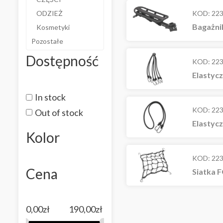
KOD:
22
ODZIEŻ
Bagażni
Kosmetyki
Pozostałe
Dostępność
KOD:
22
Elastycz
In stock
KOD:
22
Out of stock
Elastycz
Kolor
KOD:
22
Cena
Siatka F
0,00
zł
190,00
zł