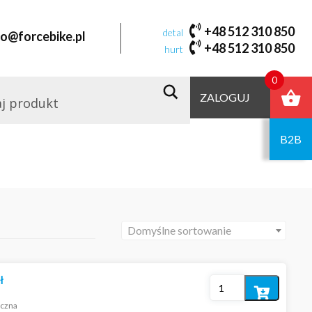
+48 512 310 850
detal
fo@forcebike.pl
+48 512 310 850
hurt
0
ZALOGUJ
B2B
Domyślne sortowanie
ł
Dodaj
iczna
do