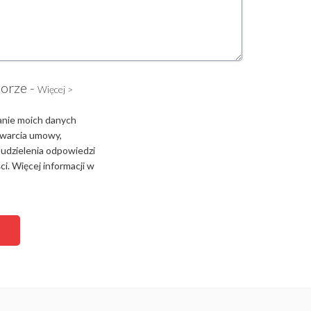
torze -
Więcej >
anie moich danych
zawarcia umowy,
 udzielenia odpowiedzi
i. Więcej informacji w