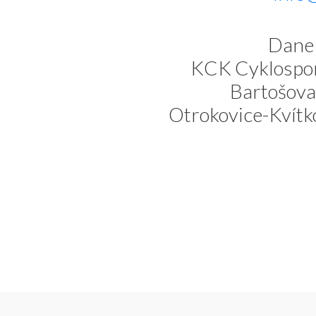
Dane 
KCK Cyklospor
Bartošova
Otrokovice-Kvítk