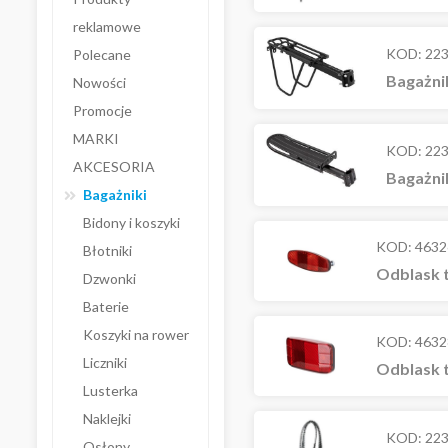
reklamowe
KOD:
22
Polecane
Bagażni
Nowości
Promocje
MARKI
KOD:
22
AKCESORIA
Bagażni
Bagażniki
Bidony i koszyki
KOD:
4632
Błotniki
Odblask 
Dzwonki
Baterie
Koszyki na rower
KOD:
4632
Liczniki
Odblask 
Lusterka
Naklejki
KOD:
22
Osłony