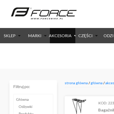
SKLEP
MARKI
AKCESORIA
CZĘŚCI
ODZI
strona główna
/
główna
/
akces
Filtruj po:
Główna
KOD:
22
Odżywki
Bagażni
Produkty