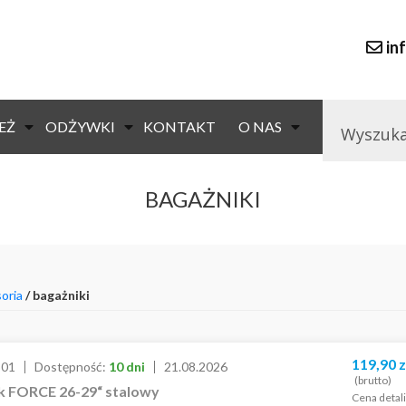
in
EŻ
ODŻYWKI
KONTAKT
O NAS
BAGAŻNIKI
oria
/ bagażniki
119,90
z
301
Dostępność:
10 dni
21.08.2026
(brutto)
k FORCE 26-29“ stalowy
Cena detal