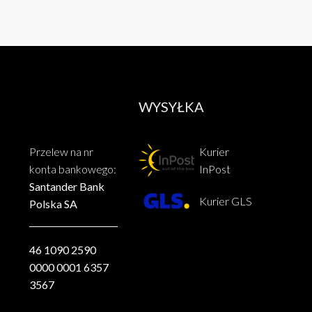
WYSYŁKA
Przelew na nr
Kurier
konta bankowego:
InPost
Santander Bank
Kurier GLS
Polska SA
46 1090 2590
0000 0001 6357
3567