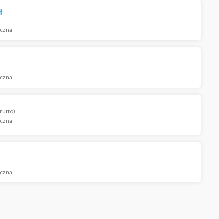
ł
iczna
iczna
rutto)
iczna
iczna