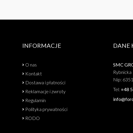
INFORMACJE
DANE
O nas
SMC GROU
Rybnicka 
Kontakt
Nip: 635
Dostawa i płatności
Tel:
+48 5
Reklamacje i zwroty
info@forc
Regulamin
Polityka prywatności
RODO