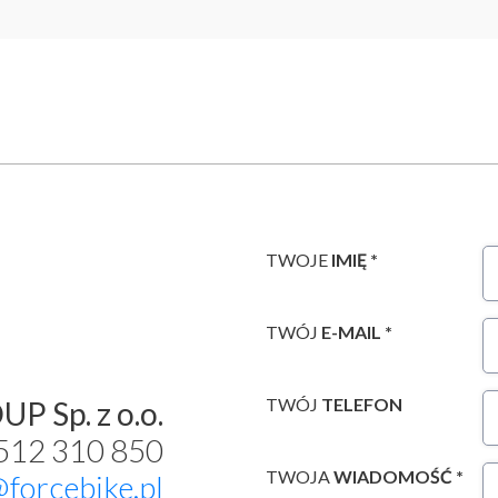
TWOJE
IMIĘ *
TWÓJ
E-MAIL *
TWÓJ
TELEFON
P Sp. z o.o.
 512 310 850
TWOJA
WIADOMOŚĆ *
@forcebike.pl