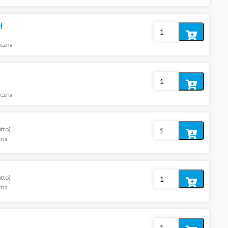
koszyka
ł
Dodaj
iczna
do
koszyka
Dodaj
do
iczna
koszyka
utto)
Dodaj
zna
do
koszyka
utto)
Dodaj
zna
do
koszyka