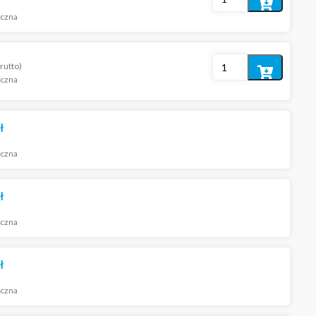
Dodaj
iczna
do
koszyka
rutto)
Dodaj
iczna
do
koszyka
ł
iczna
ł
iczna
ł
iczna