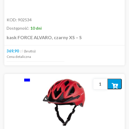
KOD:
902534
Dostępność:
10 dni
kask FORCE ALVARO, czarny XS – S
369,90
zł
(brutto)
Cena detaliczna
Dodaj
do
koszyka