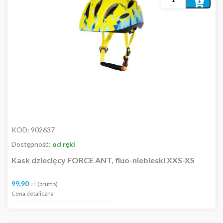
MARKI
Dodaj
do
AKCESORIA
koszyka
CZĘŚCI
ODZIEŻ
Plecaki
Bielizna
Buty rowerowe
Czapki / opaski / chusty / kominarki
Kaski
Akcesoria
Kaski
KOD:
902637
Kaski dziecięce
Dostępność:
od ręki
Kamizelki
Kask dziecięcy FORCE ANT, fluo-niebieski XXS-XS
Koszulki
Kurtki
99,90
zł
(brutto)
Bluzy
Cena detaliczna
Nogawki / rękawki
Ochraniacze