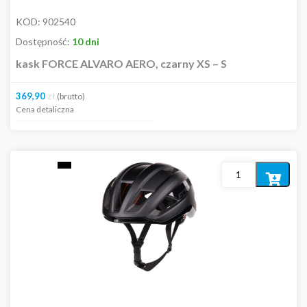
KOD:
902540
Dostępność:
10 dni
kask FORCE ALVARO AERO, czarny XS – S
369,90
zł
(brutto)
Cena detaliczna
Dodaj
do
koszyka