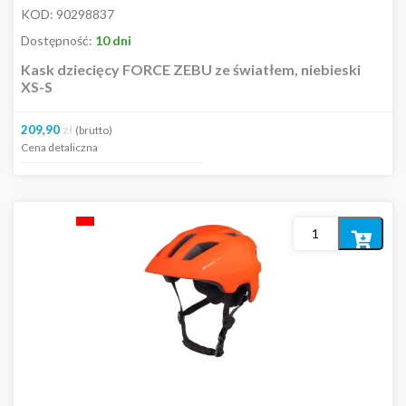
KOD:
90298837
Dostępność:
10 dni
Kask dziecięcy FORCE ZEBU ze światłem, niebieski
XS-S
209,90
zł
(brutto)
Cena detaliczna
Dodaj
do
koszyka