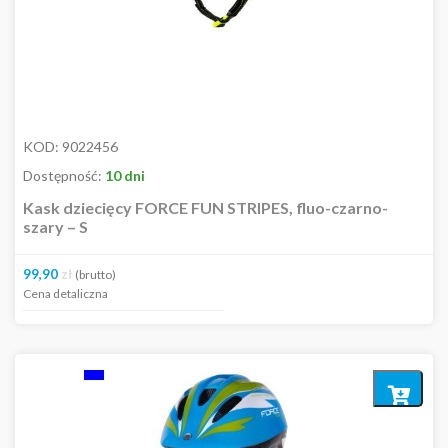
KOD:
9022456
Dostępność:
10 dni
Kask dziecięcy FORCE FUN STRIPES, fluo-czarno-
szary – S
99,90
zł
(brutto)
Cena detaliczna
Dodaj
do
koszyka