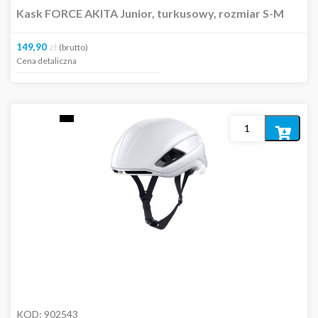
Kask FORCE AKITA Junior, turkusowy, rozmiar S-M
149,90
zł
(brutto)
Cena detaliczna
Dodaj
do
koszyka
KOD:
902543