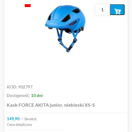
Dodaj
do
koszyka
KOD:
902797
Dostępność:
10 dni
Kask FORCE AKITA junior, niebieski XS-S
149,90
zł
(brutto)
Cena detaliczna