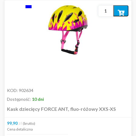
Okulary / gogle
Odzież codzienna
Dodaj
Rękawiczki
do
Skarpety / opaski kompresyjne
koszyka
Spodenki
Spodnie
Kombinezony kolarskie
Sukienki
Kolekcja Fitness
Dla dzieci
Kosmetyki
Pozostałe
KOD:
902634
Dostępność
Dostępność:
10 dni
Kask dziecięcy FORCE ANT, fluo-różowy XXS-XS
In stock
99,90
zł
(brutto)
Cena detaliczna
Out of stock