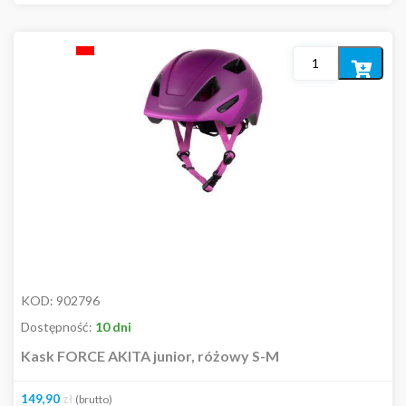
Dodaj
do
koszyka
KOD:
902796
Dostępność:
10 dni
Kask FORCE AKITA junior, różowy S-M
149,90
zł
(brutto)