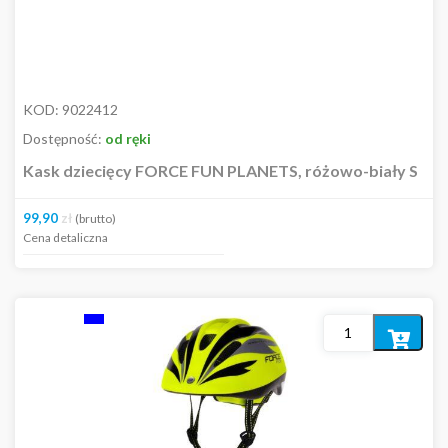
KOD:
9022412
Dostępność:
od ręki
Kask dziecięcy FORCE FUN PLANETS, różowo-biały S
99,90
zł
(brutto)
Cena detaliczna
Dodaj
do
koszyka