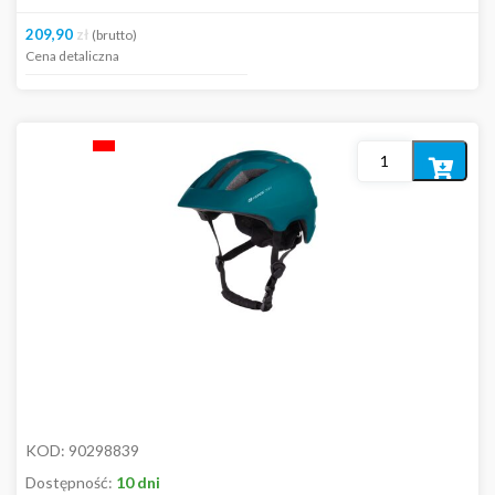
209,90
zł
(brutto)
Cena detaliczna
Dodaj
do
koszyka
KOD:
90298839
Dostępność:
10 dni