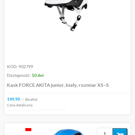
koszyka
KOD:
902799
Dostępność:
10 dni
Kask FORCE AKITA junior, biały, rozmiar XS–S
149,90
zł
(brutto)
Cena detaliczna
Dodaj