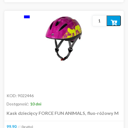
Kolor
Dodaj
do
koszyka
Cena
84,00
zł
410,00
zł
Rozmiar
KOD:
9022446
Dostępność:
10 dni
Kask dziecięcy FORCE FUN ANIMALS, fluo-różowy M
L/XL
M
99,90
zł
(brutto)