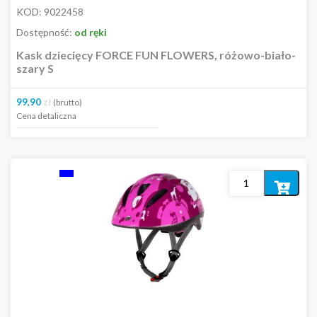
KOD:
9022458
Dostępność:
od ręki
Kask dziecięcy FORCE FUN FLOWERS, różowo-biało-
szary S
99,90
zł
(brutto)
Cena detaliczna
Dodaj
do
koszyka