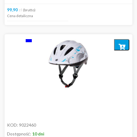
99,90
zł
(brutto)
Cena detaliczna
Dodaj
do
koszyka
KOD:
9022460
Dostępność:
10 dni