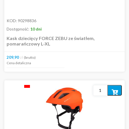
KOD:
90298836
Dostępność:
10 dni
Kask dziecięcy FORCE ZEBU ze światłem,
pomarańczowy L-XL
209,90
zł
(brutto)
Cena detaliczna
Dodaj
do
koszyka