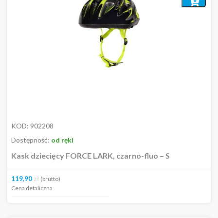
Dodaj
do
koszyka
KOD:
902208
Dostępność:
od ręki
Kask dziecięcy FORCE LARK, czarno-fluo – S
119,90
zł
(brutto)
Cena detaliczna