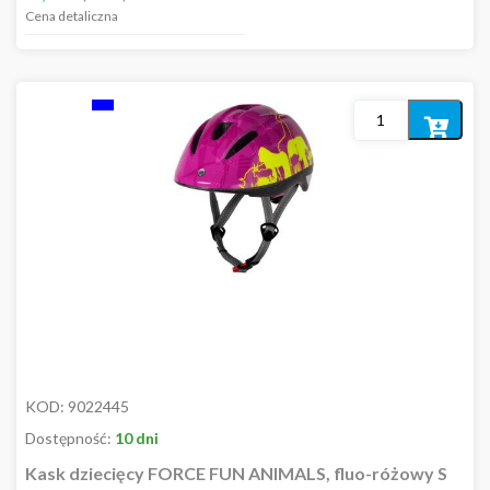
Cena detaliczna
S/M
S
XS
XS/S
Dodaj
XXS-XS
do
koszyka
Płeć
Damskie
Dziecko
Męskie
KOD:
9022445
Dostępność:
10 dni
Kask dziecięcy FORCE FUN ANIMALS, fluo-różowy S