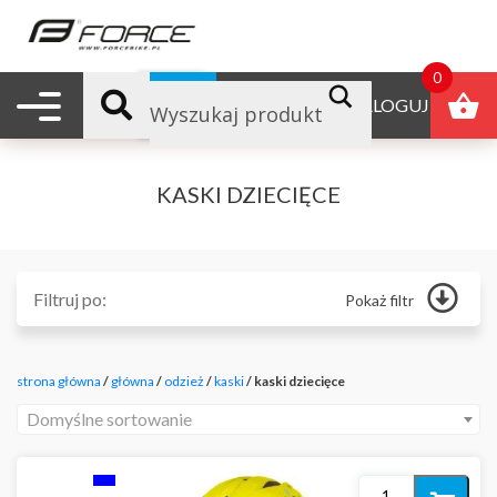
0
Nawigacja mobilna
B2B
ZALOGUJ
KASKI DZIECIĘCE
Filtruj po:
Pokaż filtr
Główna
Odżywki
strona główna
/
główna
/
odzież
/
kaski
/ kaski dziecięce
Produkty reklamowe
Polecane
Domyślne sortowanie
Nowości
Promocje