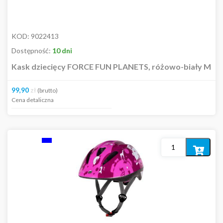
KOD:
9022413
Dostępność:
10 dni
Kask dziecięcy FORCE FUN PLANETS, różowo-biały M
99,90
zł
(brutto)
Cena detaliczna
Dodaj
do
koszyka