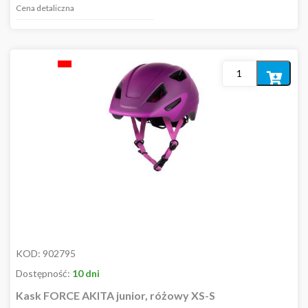
Cena detaliczna
Dodaj
do
koszyka
KOD:
902795
Dostępność:
10 dni
Kask FORCE AKITA junior, różowy XS-S