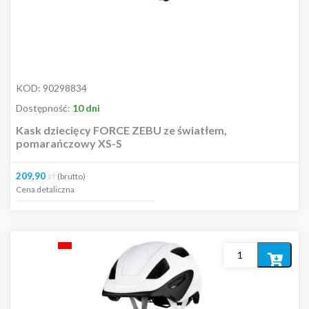
KOD:
90298834
Dostępność:
10 dni
Kask dziecięcy FORCE ZEBU ze światłem,
pomarańczowy XS-S
209,90
zł
(brutto)
Cena detaliczna
Dodaj
do
koszyka