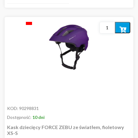
Dodaj
do
koszyka
KOD:
90298831
Dostępność:
10 dni
Kask dziecięcy FORCE ZEBU ze światłem, fioletowy
XS-S