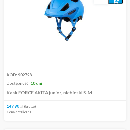
do
koszyka
KOD:
902798
Dostępność:
10 dni
Kask FORCE AKITA junior, niebieski S-M
149,90
zł
(brutto)
Cena detaliczna