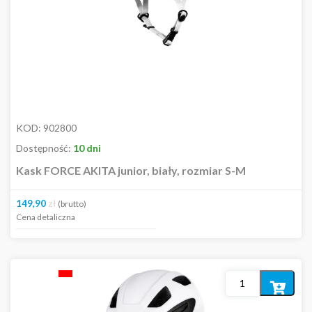
KOD:
902800
Dostępność:
10 dni
Kask FORCE AKITA junior, biały, rozmiar S-M
149,90
zł
(brutto)
Cena detaliczna
Dodaj
do