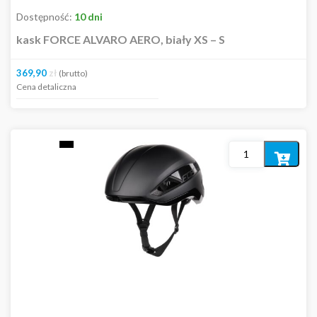
Dostępność:
10 dni
kask FORCE ALVARO AERO, biały XS – S
369,90
zł
(brutto)
Cena detaliczna
Dodaj
do
koszyka