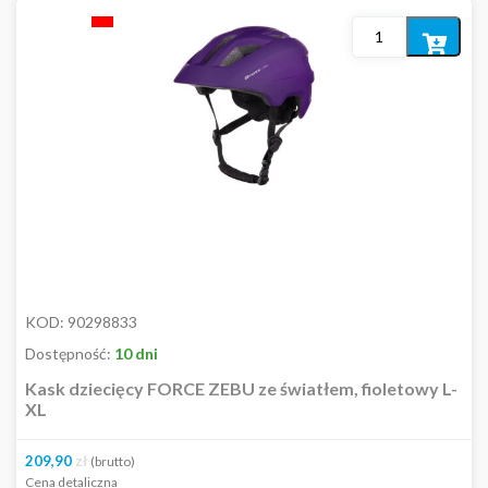
Dodaj
do
koszyka
KOD:
90298833
Dostępność:
10 dni
Kask dziecięcy FORCE ZEBU ze światłem, fioletowy L-
XL
209,90
zł
(brutto)
Cena detaliczna