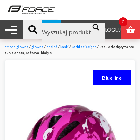
0
Nawigacja mobilna
B2B
ZALOGUJ
strona główna
/
główna
/
odzież
/
kaski
/
kaski dziecięce
/ kask dziecięcy force
fun planets, różowo-biały s
Blue line