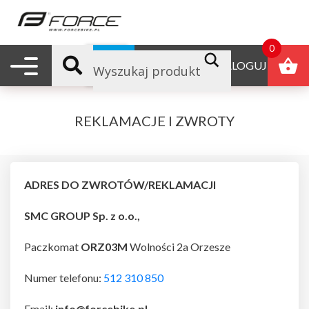
0
Nawigacja mobilna
B2B
ZALOGUJ
REKLAMACJE I ZWROTY
ADRES DO ZWROTÓW/REKLAMACJI
SMC GROUP Sp. z o.o.,
Paczkomat
ORZ03M
Wolności 2a Orzesze
Numer telefonu:
512 310 850
Email:
info@forcebike.pl