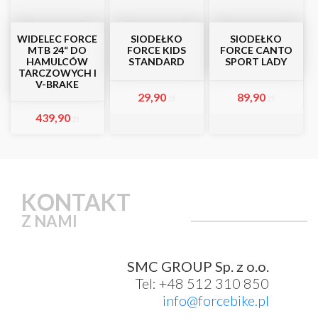
WIDELEC FORCE
SIODEŁKO
SIODEŁKO
MTB 24“ DO
FORCE KIDS
FORCE CANTO
HAMULCÓW
STANDARD
SPORT LADY
TARCZOWYCH I
V-BRAKE
29,90
89,90
zł
zł
439,90
zł
KONTAKT
Z NAMI
SMC GROUP Sp. z o.o.
Tel: +48 512 310 850
info@forcebike.pl