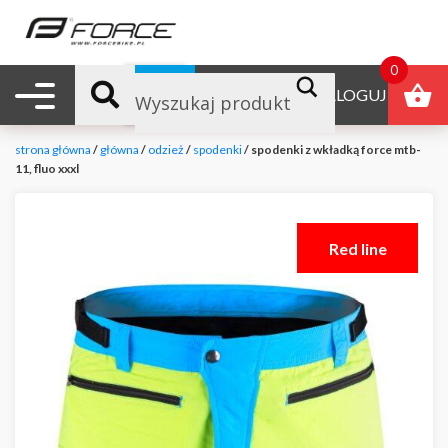
0
Nawigacja mobilna
B2B
ZALOGUJ
strona główna
/
główna
/
odzież
/
spodenki
/ spodenki z wkładką force mtb-
11, fluo xxxl
Red line