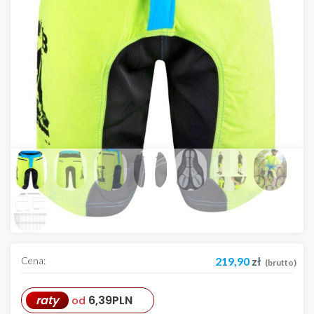
Cena:
219,90
zł
(brutto)
raty
6,39
PLN
od