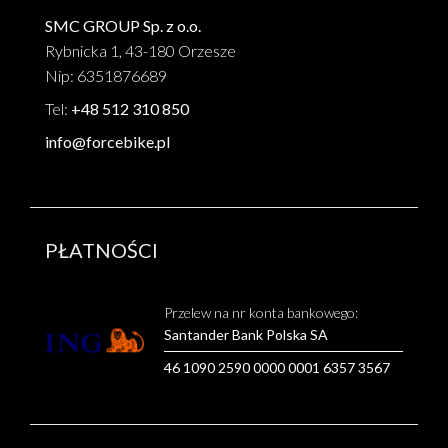
SMC GROUP Sp. z o.o.
Rybnicka 1, 43-180 Orzesze
Nip: 6351876689
Tel:
+48 512 310 850
info@forcebike.pl
PŁATNOŚCI
Przelew na nr konta bankowego:
Santander Bank Polska SA
46 1090 2590 0000 0001 6357 3567