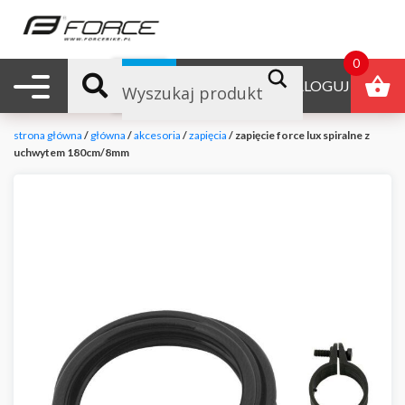
0
Nawigacja mobilna
B2B
ZALOGUJ
strona główna
/
główna
/
akcesoria
/
zapięcia
/ zapięcie force lux spiralne z
uchwytem 180cm/8mm
null