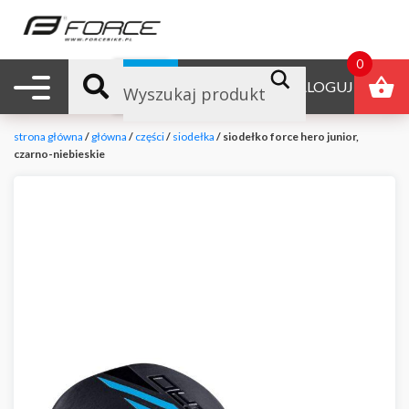
0
Nawigacja mobilna
B2B
ZALOGUJ
strona główna
/
główna
/
części
/
siodełka
/ siodełko force hero junior,
czarno-niebieskie
null