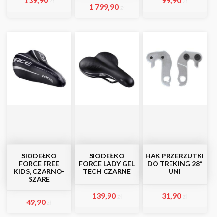
139,90
99,90
zł
zł
1 799,90
zł
SIODEŁKO
SIODEŁKO
HAK PRZERZUTKI
FORCE FREE
FORCE LADY GEL
DO TREKING 28‘‘
KIDS, CZARNO-
TECH CZARNE
UNI
SZARE
139,90
31,90
zł
zł
49,90
zł