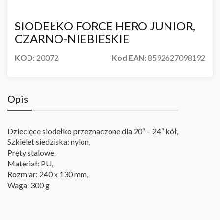
SIODEŁKO FORCE HERO JUNIOR,
CZARNO-NIEBIESKIE
KOD:
20072
Kod EAN:
8592627098192
Opis
Dziecięce siodełko przeznaczone dla 20“ – 24“ kół,
Szkielet siedziska: nylon,
Pręty stalowe,
Materiał: PU,
Rozmiar: 240 x 130 mm,
Waga: 300 g