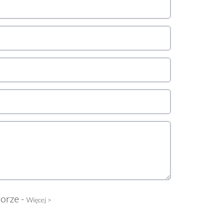
torze -
Więcej >