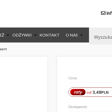
in
EŻ
ODŻYWKI
KONTAKT
O NAS
sport
null
Cena:
raty
3,48
PLN
od
Dostępność: