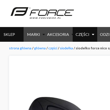
SKLEP
MARKI
AKCESORIA
CZĘŚCI
ODZI
strona główna
/
główna
/
części
/
siodełka
/ siodełko force nico 