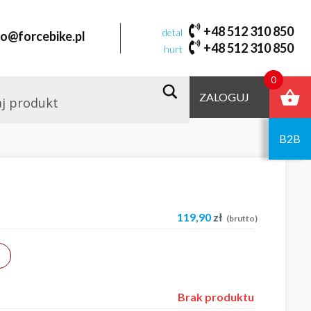
+48 512 310 850
detal
fo@forcebike.pl
+48 512 310 850
hurt
0
ZALOGUJ
B2B
119,90
zł
(brutto)
Brak produktu