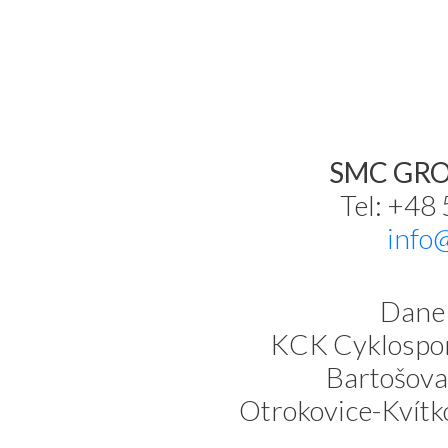
SMC GROU
Tel: +48
info
Dane 
KCK Cyklospor
Bartošova
Otrokovice-Kvítk