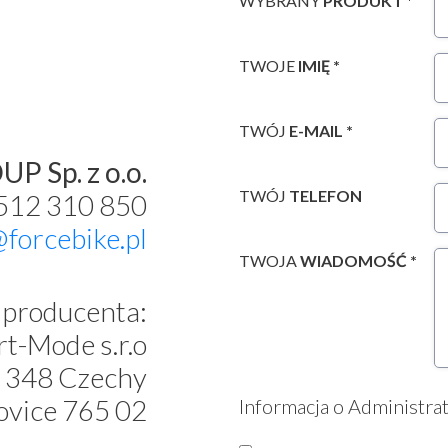
WYBRANY
PRODUKT *
TWOJE
IMIĘ *
TWÓJ
E-MAIL *
P Sp. z o.o.
TWÓJ
TELEFON
 512 310 850
@forcebike.pl
TWOJA
WIADOMOŚĆ *
producenta:
t-Mode s.r.o
 348 Czechy
ovice 765 02
Informacja o Administra