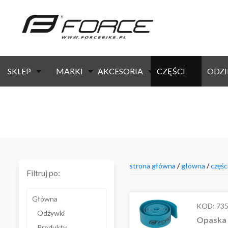
SKLEP
MARKI
AKCESORIA
CZĘŚCI
ODZI
strona główna
/
główna
/
częśc
Filtruj po:
Główna
KOD:
73
Odżywki
Opaska n
Produkty