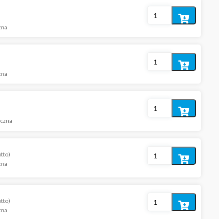
Dodaj
zna
do
koszyka
Dodaj
zna
do
koszyka
Dodaj
iczna
do
koszyka
utto)
Dodaj
zna
do
koszyka
utto)
Dodaj
zna
do