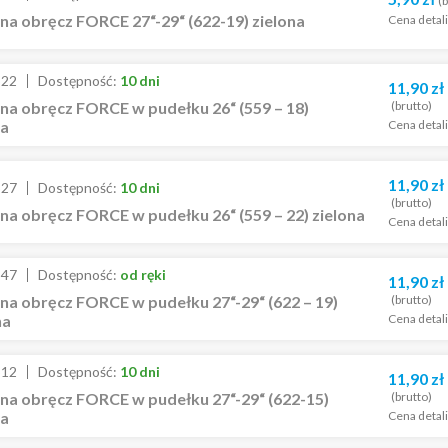
(b
na obręcz FORCE 27“-29“ (622-19) zielona
Cena detal
522
Dostępność:
10 dni
11,90
zł
(brutto)
na obręcz FORCE w pudełku 26“ (559 – 18)
Cena detal
ka
11,90
zł
527
Dostępność:
10 dni
(brutto)
a obręcz FORCE w pudełku 26“ (559 – 22) zielona
Cena detal
547
Dostępność:
od ręki
11,90
zł
(brutto)
na obręcz FORCE w pudełku 27“-29“ (622 – 19)
Cena detal
na
512
Dostępność:
10 dni
11,90
zł
(brutto)
na obręcz FORCE w pudełku 27“-29“ (622-15)
Cena detal
ka