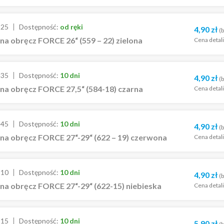
525
Dostępność:
od ręki
4,90
zł
(b
a obręcz FORCE 26“ (559 – 22) zielona
Cena detal
535
Dostępność:
10 dni
4,90
zł
(b
na obręcz FORCE 27,5“ (584-18) czarna
Cena detal
545
Dostępność:
10 dni
4,90
zł
(b
na obręcz FORCE 27“-29“ (622 – 19) czerwona
Cena detal
510
Dostępność:
10 dni
4,90
zł
(b
na obręcz FORCE 27“-29“ (622-15) niebieska
Cena detal
515
Dostępność:
10 dni
5,90
zł