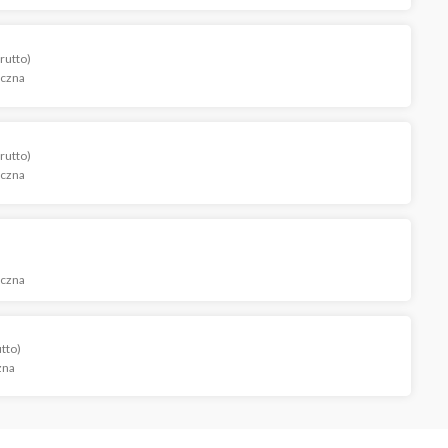
koszyka
rutto)
iczna
rutto)
iczna
iczna
utto)
zna