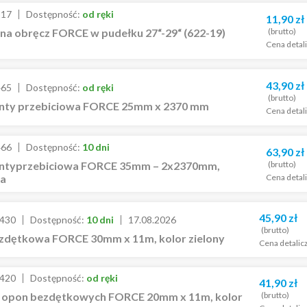
517
Dostępność:
od ręki
11,90
zł
(brutto)
na obręcz FORCE w pudełku 27“-29“ (622-19)
Cena detal
43,90
zł
465
Dostępność:
od ręki
(brutto)
nty przebiciowa FORCE 25mm x 2370 mm
Cena detal
466
Dostępność:
10 dni
63,90
zł
(brutto)
ntyprzebiciowa FORCE 35mm – 2x2370mm,
Cena detal
ka
45,90
zł
430
Dostępność:
10 dni
17.08.2026
(brutto)
zdętkowa FORCE 30mm x 11m, kolor zielony
Cena detalic
420
Dostępność:
od ręki
41,90
zł
(brutto)
 opon bezdętkowych FORCE 20mm x 11m, kolor