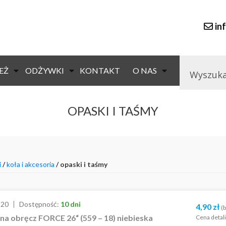
in
EŻ
ODŻYWKI
KONTAKT
O NAS
OPASKI I TAŚMY
i
/
koła i akcesoria
/ opaski i taśmy
520
Dostępność:
10 dni
4,90
zł
(b
a obręcz FORCE 26“ (559 – 18) niebieska
Cena detal