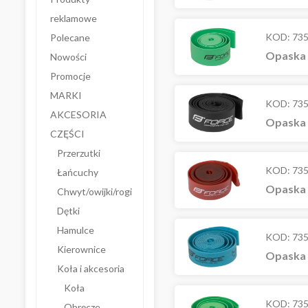
reklamowe
KOD:
73
Polecane
Opaska n
Nowości
Promocje
MARKI
KOD:
73
AKCESORIA
Opaska 
CZĘŚCI
Przerzutki
KOD:
73
Łańcuchy
Opaska 
Chwyt/owijki/rogi
Dętki
Hamulce
KOD:
73
Kierownice
Opaska 
Koła i akcesoria
Koła
KOD:
73
Obręcze