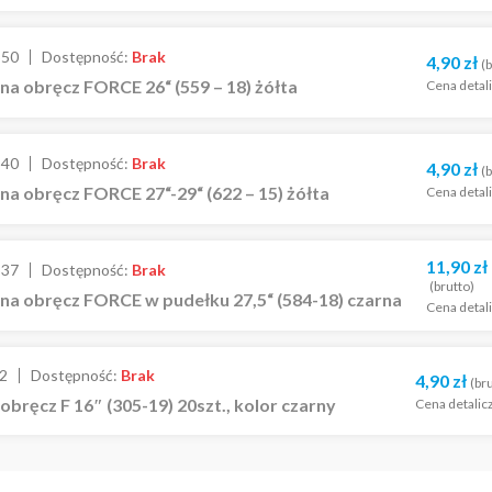
550
Dostępność:
Brak
4,90
zł
(b
a obręcz FORCE 26“ (559 – 18) żółta
Cena detal
540
Dostępność:
Brak
4,90
zł
(b
a obręcz FORCE 27“-29“ (622 – 15) żółta
Cena detal
11,90
zł
537
Dostępność:
Brak
(brutto)
na obręcz FORCE w pudełku 27,5“ (584-18) czarna
Cena detal
2
Dostępność:
Brak
4,90
zł
(br
obręcz F 16″ (305-19) 20szt., kolor czarny
Cena detalic