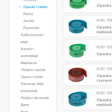
Opaska 
Opaski i taśmy
Piasty
KOD:
73
Zaciski
Opaska 
Pozostałe
niebies
Kółka boczne i
pegi
KOD:
73
Kasety i
Opaska n
wolnobiegi
Napinacze
KOD:
73
Obejmy i zaciski
Opaska 
Opony i szytki
czerwo
Pancerze i linki
przerzutek
KOD:
73
Pedały i akcesoria
Opaska 
niebies
Ramy
Rogi