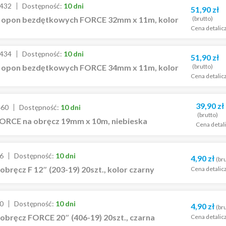
432
Dostępność:
10 dni
51,90
zł
(brutto)
 opon bezdętkowych FORCE 32mm x 11m, kolor
Cena detalic
434
Dostępność:
10 dni
51,90
zł
(brutto)
 opon bezdętkowych FORCE 34mm x 11m, kolor
Cena detalic
39,90
zł
460
Dostępność:
10 dni
(brutto)
ORCE na obręcz 19mm x 10m, niebieska
Cena detal
6
Dostępność:
10 dni
4,90
zł
(br
obręcz F 12″ (203-19) 20szt., kolor czarny
Cena detalic
0
Dostępność:
10 dni
4,90
zł
(br
obręcz FORCE 20″ (406-19) 20szt., czarna
Cena detalic