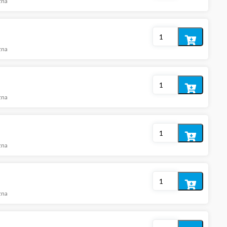
zna
do
koszyka
Dodaj
zna
do
koszyka
Dodaj
zna
do
koszyka
Dodaj
zna
do
koszyka
Dodaj
zna
do
koszyka