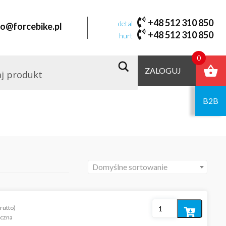
+48 512 310 850
detal
fo@forcebike.pl
+48 512 310 850
hurt
0
ZALOGUJ
B2B
Domyślne sortowanie
rutto)
Dodaj
iczna
do