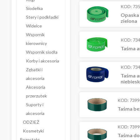
KOD:
73
Siodełka
Opaska 
Stery i podkładki
zielona
Widelce
Wspornik
KOD:
73
kierownicy
Taśma a
Wspornik siodła
Korby i akcesoria
KOD:
73
Zębatki i
Taśma a
akcesoria
niebies
Akcesoria
przerzutek
KOD:
7399
Suporty i
Taśma be
akcesoria
ODZIEŻ
KOD:
7399
Kosmetyki
Taśma do
Pozostałe