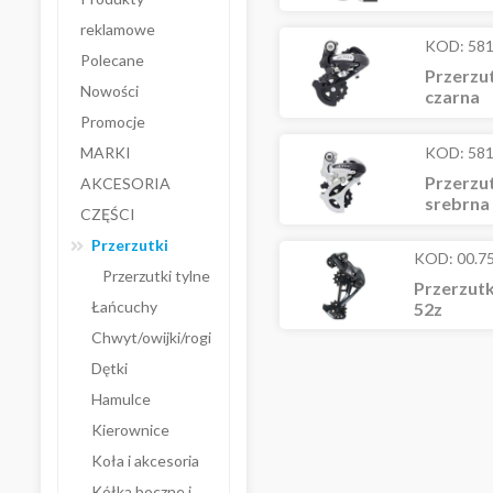
reklamowe
KOD:
58
Polecane
Przerzu
Nowości
czarna
Promocje
MARKI
KOD:
58
Przerzu
AKCESORIA
srebrna
CZĘŚCI
Przerzutki
KOD:
00.7
Przerzutki tylne
Przerzut
Łańcuchy
52z
Chwyt/owijki/rogi
Dętki
Hamulce
Kierownice
Koła i akcesoria
Kółka boczne i