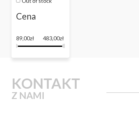
Out of stock
Cena
89,00
zł
483,00
zł
KONTAKT
Z NAMI