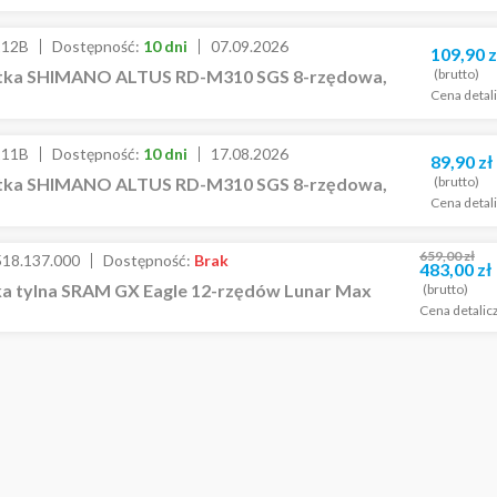
112B
Dostępność:
10 dni
07.09.2026
109,90
z
(brutto)
tka SHIMANO ALTUS RD-M310 SGS 8-rzędowa,
Cena detal
111B
Dostępność:
10 dni
17.08.2026
89,90
zł
(brutto)
tka SHIMANO ALTUS RD-M310 SGS 8-rzędowa,
Cena detal
659,00
zł
518.137.000
Dostępność:
Brak
483,00
zł
ka tylna SRAM GX Eagle 12-rzędów Lunar Max
(brutto)
Cena detalic