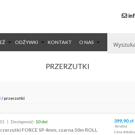
in
EŻ
ODŻYWKI
KONTAKT
O NAS
PRZERZUTKI
i
/ przerzutki
399,90
zł
15
Dostępność:
10 dni
(brutto)
przerzutki FORCE SP 4mm, czarna 50m ROLL
Cena detalic