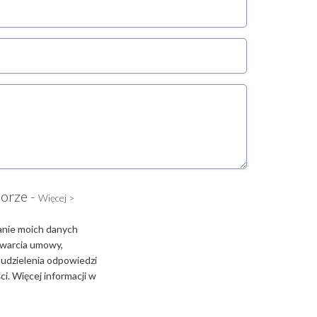
torze -
Więcej >
anie moich danych
zawarcia umowy,
 udzielenia odpowiedzi
i. Więcej informacji w