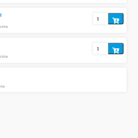
koszyka
ł
Dodaj
iczna
do
koszyka
Dodaj
iczna
do
koszyka
zna