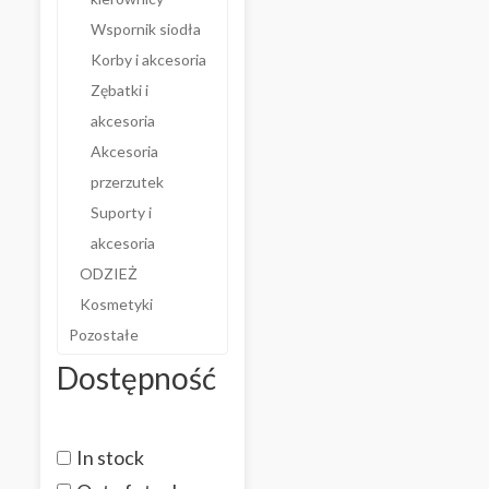
Wspornik siodła
Korby i akcesoria
Zębatki i
akcesoria
Akcesoria
przerzutek
Suporty i
akcesoria
ODZIEŻ
Kosmetyki
Pozostałe
Dostępność
In stock