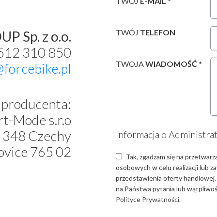
TWÓJ
E-MAIL *
TWÓJ
TELEFON
P Sp. z o.o.
 512 310 850
TWOJA
WIADOMOŚĆ *
@forcebike.pl
producenta:
t-Mode s.r.o
 348 Czechy
Informacja o Administra
ovice 765 02
Tak, zgadzam się na przetwarz
osobowych w celu realizacji lub 
przedstawienia oferty handlowej,
na Państwa pytania lub wątpliwośc
Polityce Prywatności.