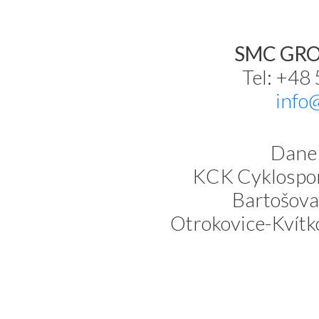
SMC GROU
Tel: +48
info
Dane 
KCK Cyklospor
Bartošova
Otrokovice-Kvítk