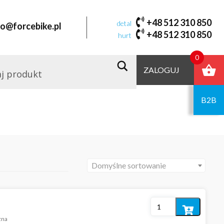
+48 512 310 850
detal
fo@forcebike.pl
+48 512 310 850
hurt
0
ZALOGUJ
B2B
Domyślne sortowanie
Dodaj
zna
do