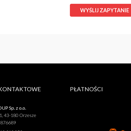
 KONTAKTOWE
PŁATNOŚCI
P Sp. z o.o.
1, 43-180 Orzesze
1876689