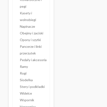
pegi
Kasety i
wolnobiegi
Napinacze
Obejmy i zaciski
Opony i szytki
Pancerze i linki
przerzutek
Pedały i akcesoria
Ramy
Rogi
Siodełka
Stery i podkładki
Widelce
Wspornik
kierownicy