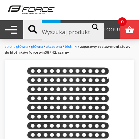
0
Nawigacja mobilna
B2B
ZALOGUJ
strona główna
/
główna
/
akcesoria
/
błotniki
/ zapasowy zestaw montażowy
do błotników force win38 / 42, czarny
null