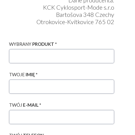
Dane producenta:
KCK Cyklosport-Mode s.r.o
Bartošova 348 Czechy
Otrokovice-Kvítkovice 765 02
WYBRANY
PRODUKT *
TWOJE
IMIĘ *
TWÓJ
E-MAIL *