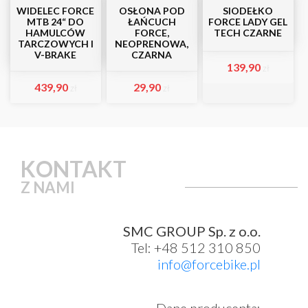
WIDELEC FORCE
OSŁONA POD
SIODEŁKO
MTB 24“ DO
ŁAŃCUCH
FORCE LADY GEL
HAMULCÓW
FORCE,
TECH CZARNE
TARCZOWYCH I
NEOPRENOWA,
V-BRAKE
CZARNA
139,90
zł
439,90
29,90
zł
zł
KONTAKT
Z NAMI
SMC GROUP Sp. z o.o.
Tel: +48 512 310 850
info@forcebike.pl