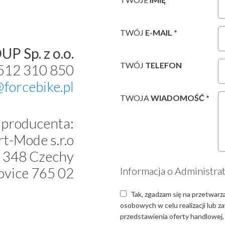
TWÓJ
E-MAIL *
P Sp. z o.o.
TWÓJ
TELEFON
 512 310 850
@forcebike.pl
TWOJA
WIADOMOŚĆ *
producenta:
t-Mode s.r.o
 348 Czechy
ovice 765 02
Informacja o Administra
Tak, zgadzam się na przetwarz
osobowych w celu realizacji lub 
przedstawienia oferty handlowej,