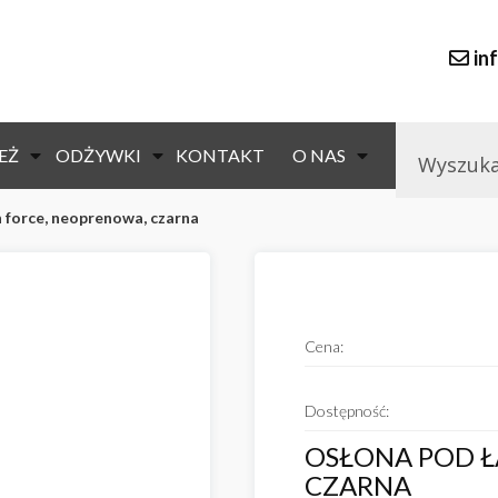
in
EŻ
ODŻYWKI
KONTAKT
O NAS
 force, neoprenowa, czarna
null
Cena:
Dostępność:
OSŁONA POD 
CZARNA