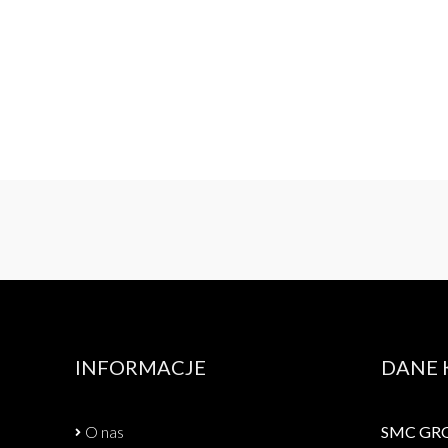
INFORMACJE
DANE
O nas
SMC GROU