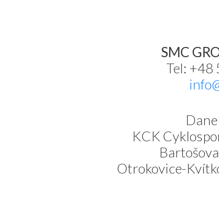
SMC GROU
Tel: +48
info
Dane 
KCK Cyklospor
Bartošova
Otrokovice-Kvítk