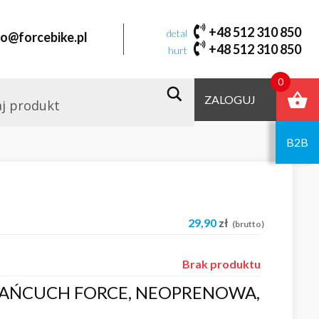
+48 512 310 850
detal
fo@forcebike.pl
+48 512 310 850
hurt
0
ZALOGUJ
B2B
29,90
zł
(brutto)
Brak produktu
ŁAŃCUCH FORCE, NEOPRENOWA,