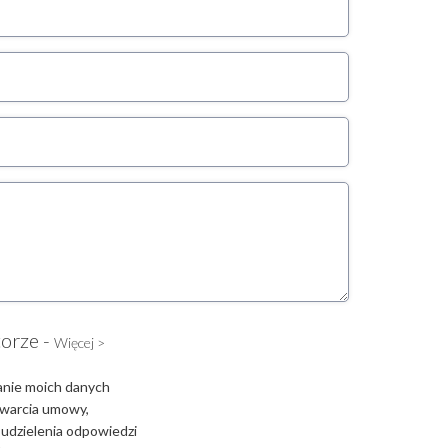
torze -
Więcej >
anie moich danych
zawarcia umowy,
 udzielenia odpowiedzi