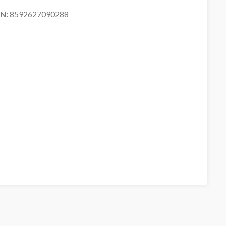
AN:
8592627090288