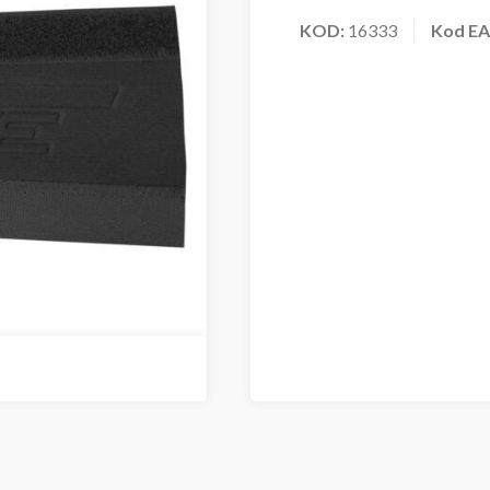
KOD:
16333
Kod E