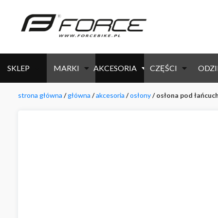
SKLEP
MARKI
AKCESORIA
CZĘŚCI
ODZI
strona główna
/
główna
/
akcesoria
/
osłony
/ osłona pod łańcuch