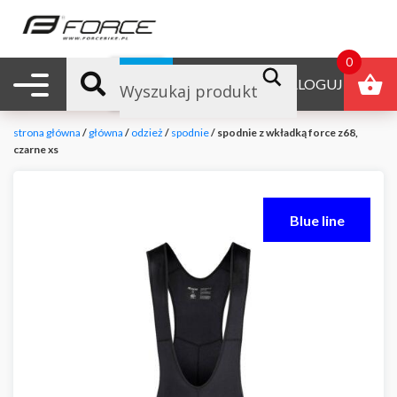
0
Nawigacja mobilna
B2B
ZALOGUJ
strona główna
/
główna
/
odzież
/
spodnie
/ spodnie z wkładką force z68,
czarne xs
Blue line