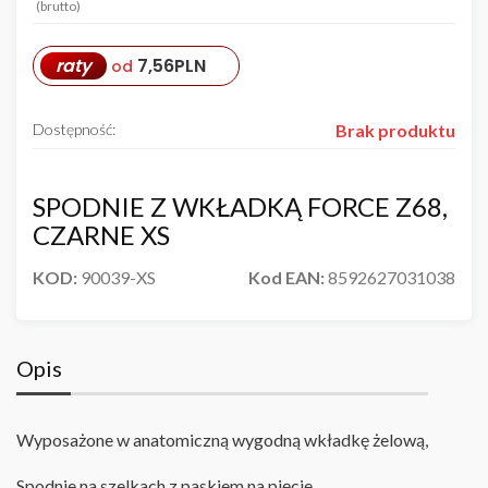
(brutto)
raty
7,56
PLN
od
Dostępność:
Brak produktu
SPODNIE Z WKŁADKĄ FORCE Z68,
CZARNE XS
KOD:
90039-XS
Kod EAN:
8592627031038
Opis
Wyposażone w anatomiczną wygodną wkładkę żelową,
Spodnie na szelkach z paskiem na pięcie,