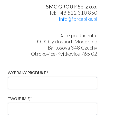
SMC GROUP Sp. z o.o.
Tel: +48 512 310 850
info@forcebike.pl
Dane producenta:
KCK Cyklosport-Mode s.r.o
Bartošova 348 Czechy
Otrokovice-Kvítkovice 765 02
WYBRANY
PRODUKT *
TWOJE
IMIĘ *