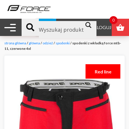
0
Nawigacja mobilna
B2B
ZALOGUJ
strona główna
/
główna
/
odzież
/
spodenki
/ spodenki z wkładką force mtb-
11, czerwone 4xl
Red line