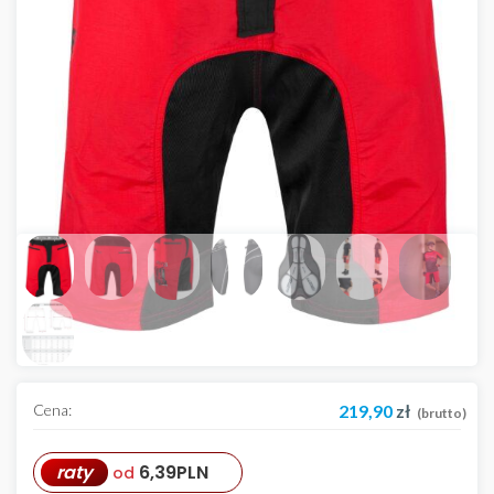
Cena:
219,90
zł
(brutto)
raty
6,39
PLN
od