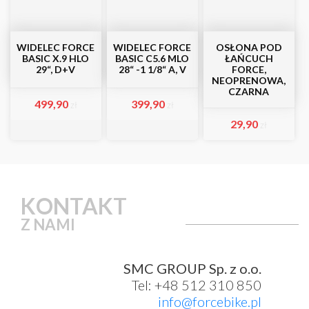
WIDELEC FORCE
WIDELEC FORCE
OSŁONA POD
BASIC X.9 HLO
BASIC C5.6 MLO
ŁAŃCUCH
29“, D+V
28“ -1 1/8“ A, V
FORCE,
NEOPRENOWA,
CZARNA
499,90
399,90
zł
zł
29,90
zł
KONTAKT
Z NAMI
SMC GROUP Sp. z o.o.
Tel: +48 512 310 850
info@forcebike.pl