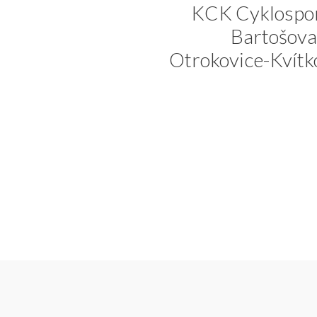
KCK Cyklospor
Bartošova
Otrokovice-Kvítk