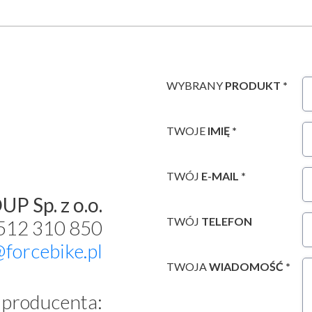
WYBRANY
PRODUKT *
TWOJE
IMIĘ *
TWÓJ
E-MAIL *
P Sp. z o.o.
TWÓJ
TELEFON
 512 310 850
@forcebike.pl
TWOJA
WIADOMOŚĆ *
producenta: