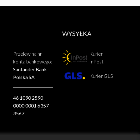
WYSYŁKA
Przelew na nr
Kurier
konta bankowego:
InPost
Santander Bank
Kurier GLS
Polska SA
46 1090 2590
0000 0001 6357
3567