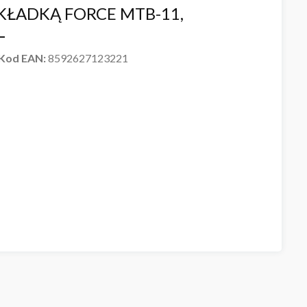
KŁADKĄ FORCE MTB-11,
L
Kod EAN:
8592627123221