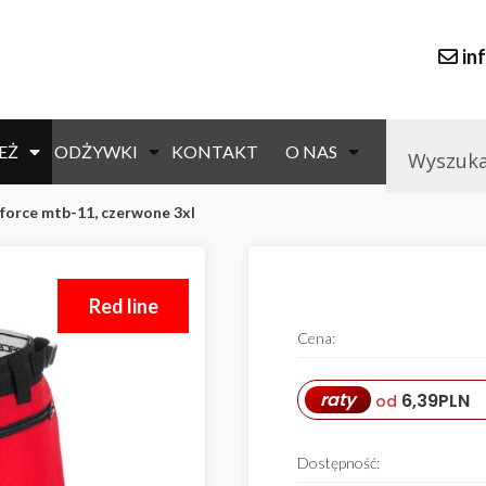
in
EŻ
ODŻYWKI
KONTAKT
O NAS
 force mtb-11, czerwone 3xl
Red line
Cena:
raty
6,39
PLN
od
Dostępność: