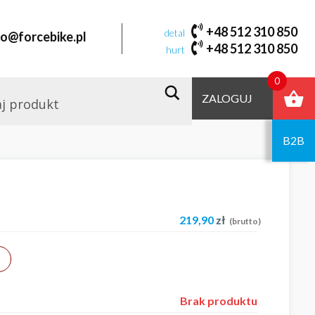
+48 512 310 850
detal
fo@forcebike.pl
+48 512 310 850
hurt
0
ZALOGUJ
B2B
219,90
zł
(brutto)
Brak produktu