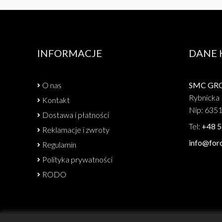
INFORMACJE
DANE
O nas
SMC GROU
Rybnicka 
Kontakt
Nip: 635
Dostawa i płatności
Tel:
+48 5
Reklamacje i zwroty
info@forc
Regulamin
Polityka prywatności
RODO