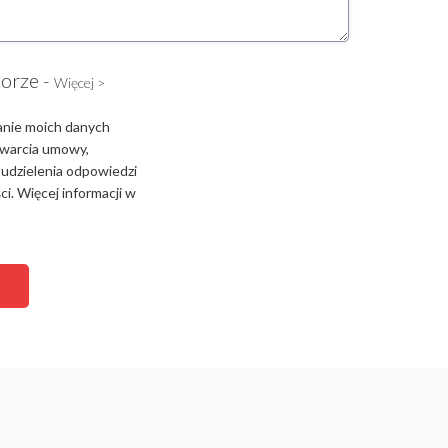
torze -
Więcej >
anie moich danych
zawarcia umowy,
 udzielenia odpowiedzi
i. Więcej informacji w