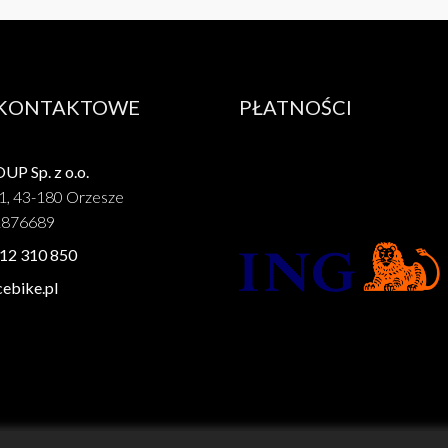
 KONTAKTOWE
PŁATNOŚCI
P Sp. z o.o.
1, 43-180 Orzesze
1876689
12 310 850
ebike.pl