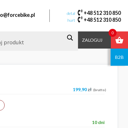
+48 512 310 850
detal
fo@forcebike.pl
+48 512 310 850
hurt
0
ZALOGUJ
B2B
199,90
zł
(brutto)
10 dni