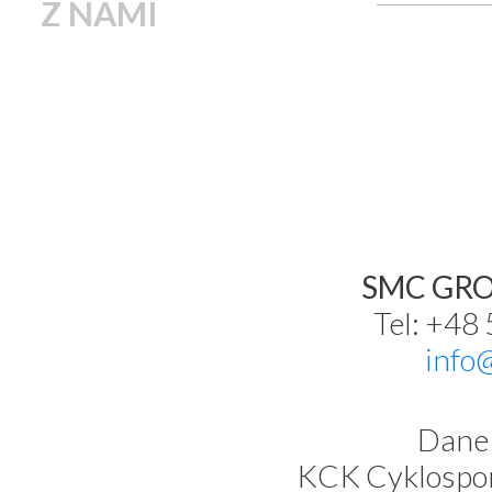
Z NAMI
SMC GROU
Tel: +48
info
Dane 
KCK Cyklospor