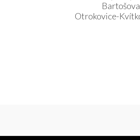
Bartošova
Otrokovice-Kvítk