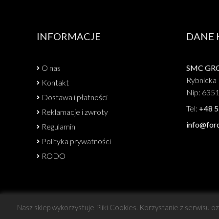
INFORMACJE
DANE
O nas
SMC GROU
Rybnicka 
Kontakt
Nip: 635
Dostawa i płatności
Tel:
+48 5
Reklamacje i zwroty
info@forc
Regulamin
Polityka prywatności
RODO
Nasz sklep wykorzystuje Pliki Cookies. Korzystanie z serwisu o