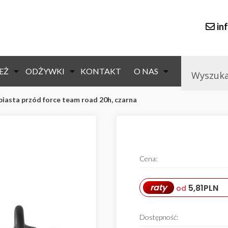
in
EŻ
ODŻYWKI
KONTAKT
O NAS
piasta przód force team road 20h, czarna
null
Cena:
raty
5,81
PLN
od
Dostępność: