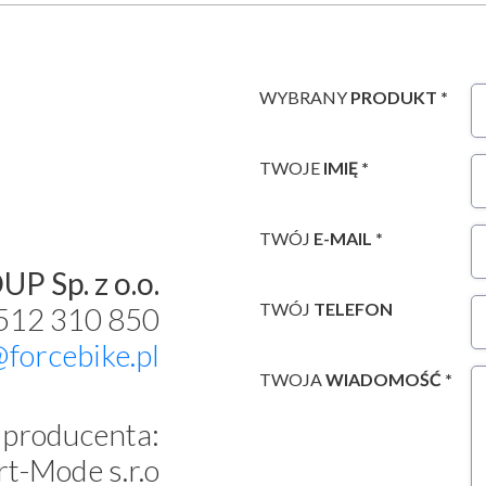
WYBRANY
PRODUKT *
TWOJE
IMIĘ *
TWÓJ
E-MAIL *
P Sp. z o.o.
TWÓJ
TELEFON
 512 310 850
@forcebike.pl
TWOJA
WIADOMOŚĆ *
producenta:
t-Mode s.r.o