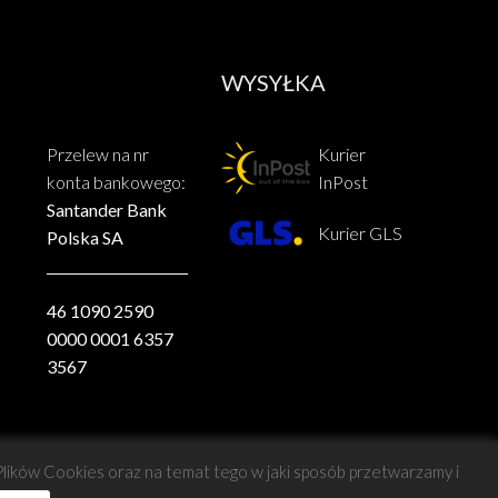
WYSYŁKA
Przelew na nr
Kurier
konta bankowego:
InPost
Santander Bank
Kurier GLS
Polska SA
46 1090 2590
0000 0001 6357
3567
 Plików Cookies oraz na temat tego w jaki sposób przetwarzamy i