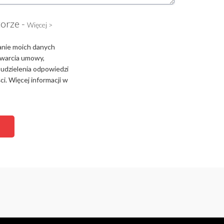
torze -
Więcej >
anie moich danych
zawarcia umowy,
 udzielenia odpowiedzi
i. Więcej informacji w