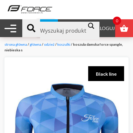
0
Nawigacja mobilna
B2B
ZALOGUJ
strona główna
/
główna
/
odzież
/
koszulki
/ koszula damska force spangle,
niebieska s
Black line