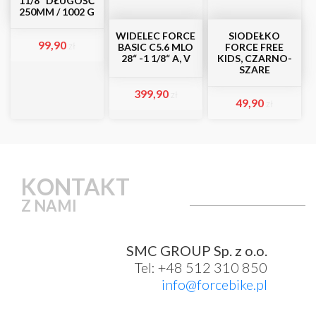
11/8“ DŁUGOŚĆ
250MM / 1002 G
WIDELEC FORCE
SIODEŁKO
99,90
zł
BASIC C5.6 MLO
FORCE FREE
28“ -1 1/8“ A, V
KIDS, CZARNO-
SZARE
399,90
zł
49,90
zł
KONTAKT
Z NAMI
SMC GROUP Sp. z o.o.
Tel: +48 512 310 850
info@forcebike.pl