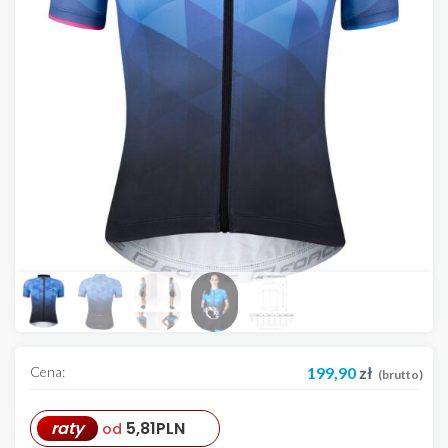
Cena:
199,90
zł
(brutto)
raty
5,81
PLN
od