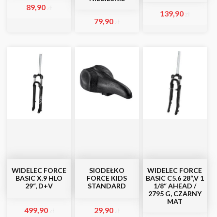
89,90
zł
139,90
zł
79,90
zł
WIDELEC FORCE
SIODEŁKO
WIDELEC FORCE
BASIC X.9 HLO
FORCE KIDS
BASIC C5.6 28“,V 1
29“, D+V
STANDARD
1/8“ AHEAD /
2795 G, CZARNY
MAT
499,90
29,90
zł
zł