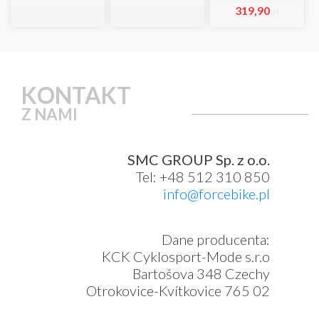
319,90
zł
KONTAKT
Z NAMI
SMC GROUP Sp. z o.o.
Tel: +48 512 310 850
info@forcebike.pl
Dane producenta:
KCK Cyklosport-Mode s.r.o
Bartošova 348 Czechy
Otrokovice-Kvítkovice 765 02