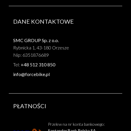
DANE KONTAKTOWE
SMC GROUP Sp. z o.o.
Rybnicka 1, 43-180 Orzesze
Nip: 6351876689
Tel:
+48 512 310 850
info@forcebike.pl
PŁATNOŚCI
Przelew na nr konta bankowego:
Santander Bank Polska SA