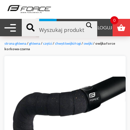
0
Nawigacja mobilna
B2B
ZALOGUJ
strona główna
/
główna
/
części
/
chwyt/owijki/rogi
/
owijki
/ owijka force
korkowa czarna
null