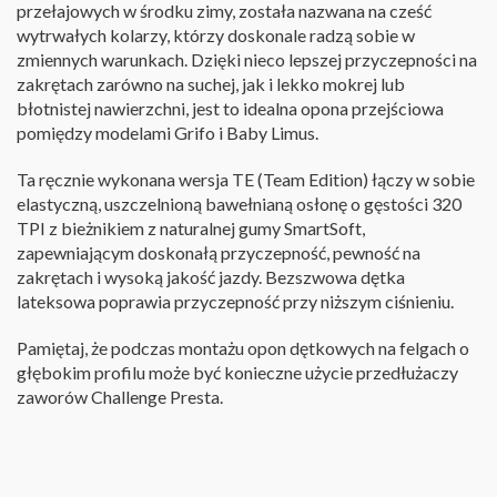
przełajowych w środku zimy, została nazwana na cześć
wytrwałych kolarzy, którzy doskonale radzą sobie w
zmiennych warunkach. Dzięki nieco lepszej przyczepności na
zakrętach zarówno na suchej, jak i lekko mokrej lub
błotnistej nawierzchni, jest to idealna opona przejściowa
pomiędzy modelami Grifo i Baby Limus.
Ta ręcznie wykonana wersja TE (Team Edition) łączy w sobie
elastyczną, uszczelnioną bawełnianą osłonę o gęstości 320
TPI z bieżnikiem z naturalnej gumy SmartSoft,
zapewniającym doskonałą przyczepność, pewność na
zakrętach i wysoką jakość jazdy. Bezszwowa dętka
lateksowa poprawia przyczepność przy niższym ciśnieniu.
Pamiętaj, że podczas montażu opon dętkowych na felgach o
głębokim profilu może być konieczne użycie przedłużaczy
zaworów Challenge Presta.