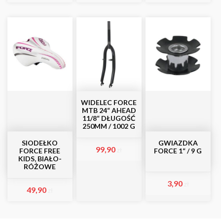
WIDELEC FORCE
MTB 24“ AHEAD
11/8“ DŁUGOŚĆ
250MM / 1002 G
SIODEŁKO
GWIAZDKA
99,90
zł
FORCE FREE
FORCE 1“ / 9 G
KIDS, BIAŁO-
RÓŻOWE
3,90
zł
49,90
zł