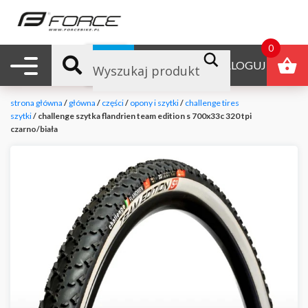
0
Nawigacja mobilna
B2B
ZALOGUJ
strona główna
/
główna
/
części
/
opony i szytki
/
challenge tires
szytki
/ challenge szytka flandrien team edition s 700x33c 320 tpi
czarno/biała