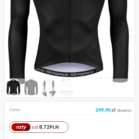
Cena:
299,90
zł
(brutto)
raty
8,72
PLN
od