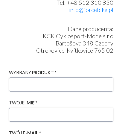
Tel: +48 512 310 850
info@forcebike.pl
Dane producenta:
KCK Cyklosport-Mode s.r.o
Bartošova 348 Czechy
Otrokovice-Kvítkovice 765 02
WYBRANY
PRODUKT *
TWOJE
IMIĘ *
TWÓJ
E-MAIL *