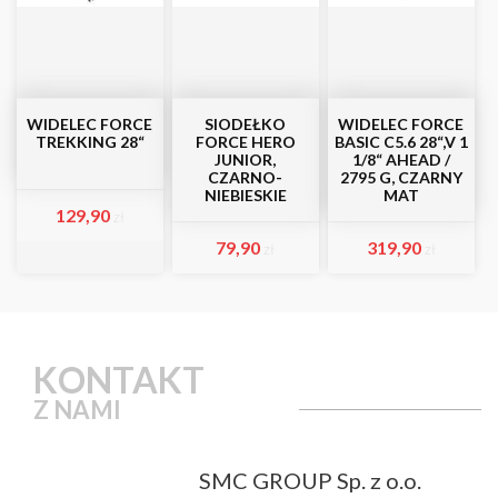
WIDELEC FORCE
SIODEŁKO
WIDELEC FORCE
TREKKING 28“
FORCE HERO
BASIC C5.6 28“,V 1
JUNIOR,
1/8“ AHEAD /
CZARNO-
2795 G, CZARNY
NIEBIESKIE
MAT
129,90
zł
79,90
319,90
zł
zł
KONTAKT
Z NAMI
SMC GROUP Sp. z o.o.