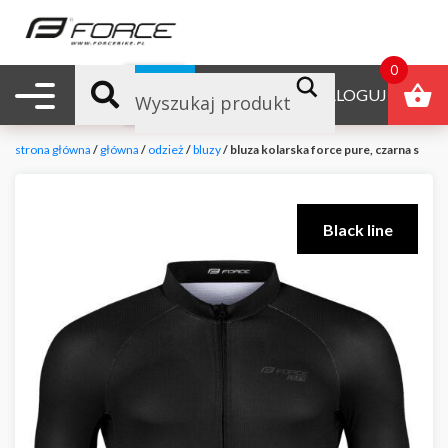
0
Nawigacja mobilna
B2B
ZALOGUJ
strona główna
/
główna
/
odzież
/
bluzy
/ bluza kolarska force pure, czarna s
Black line