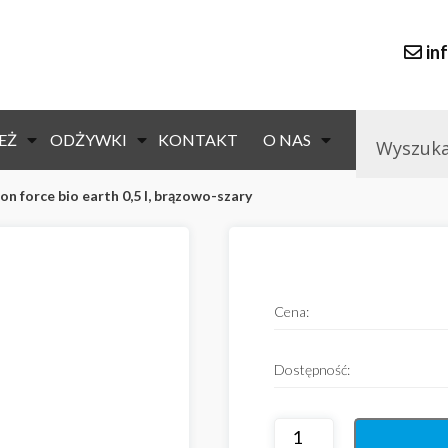
in
EŻ
ODŻYWKI
KONTAKT
O NAS
don force bio earth 0,5 l, brązowo-szary
Cena:
Dostępność: