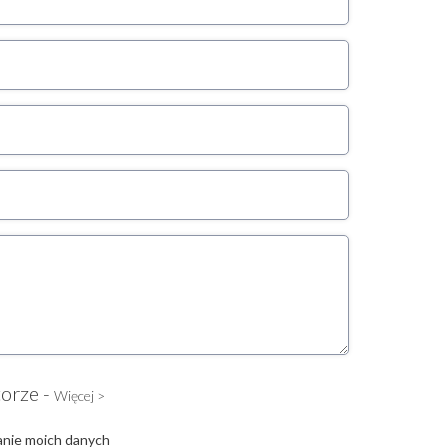
torze -
Więcej >
anie moich danych