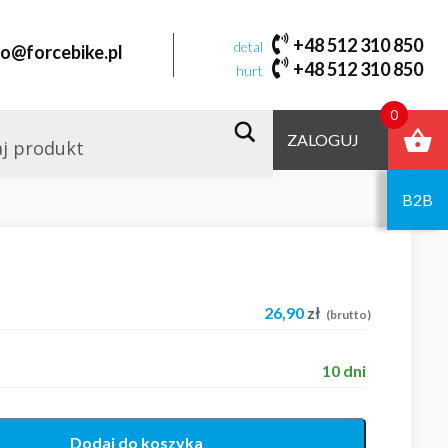
+48 512 310 850
detal
fo@forcebike.pl
+48 512 310 850
hurt
0
ZALOGUJ
B2B
26,90
zł
(brutto)
10 dni
Dodaj do koszyka