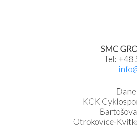
SMC GROU
Tel: +48
info
Dane 
KCK Cyklospor
Bartošova
Otrokovice-Kvítk