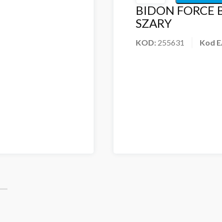
BIDON FORCE B
SZARY
KOD:
255631
Kod 