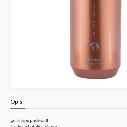
Opis
góra typu push-pull
średnica butelki: 74 mm