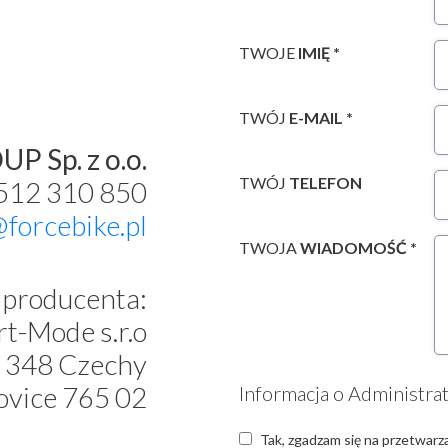
TWOJE
IMIĘ *
TWÓJ
E-MAIL *
P Sp. z o.o.
TWÓJ
TELEFON
 512 310 850
@forcebike.pl
TWOJA
WIADOMOŚĆ *
producenta:
t-Mode s.r.o
 348 Czechy
ovice 765 02
Informacja o Administra
Tak, zgadzam się na przetwarz