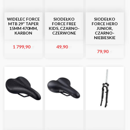
WIDELEC FORCE
SIODEŁKO
SIODEŁKO
MTB 29“ TAPER
FORCE FREE
FORCE HERO
15MM 470MM,
KIDS, CZARNO-
JUNIOR,
KARBON
CZERWONE
CZARNO-
NIEBIESKIE
1 799,90
49,90
zł
zł
79,90
zł