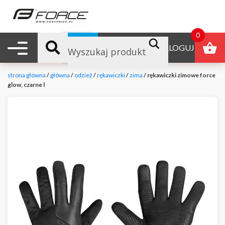
0
Nawigacja mobilna
B2B
ZALOGUJ
strona główna
/
główna
/
odzież
/
rękawiczki
/
zima
/ rękawiczki zimowe force
glow, czarne l