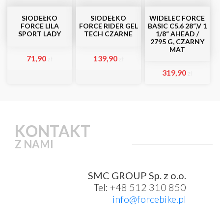
SIODEŁKO
SIODEŁKO
WIDELEC FORCE
FORCE LILA
FORCE RIDER GEL
BASIC C5.6 28“,V 1
SPORT LADY
TECH CZARNE
1/8“ AHEAD /
2795 G, CZARNY
MAT
71,90
139,90
zł
zł
319,90
zł
KONTAKT
Z NAMI
SMC GROUP Sp. z o.o.
Tel: +48 512 310 850
info@forcebike.pl