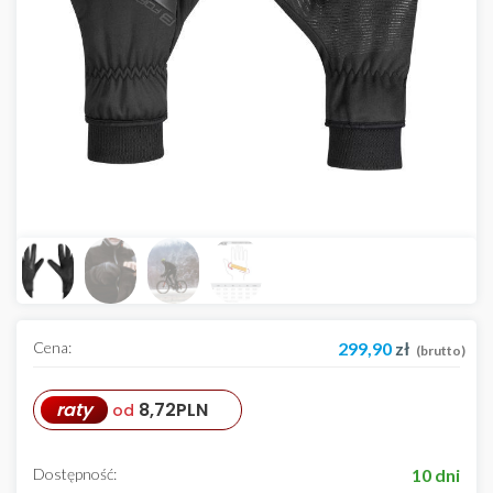
Cena:
299,90
zł
(brutto)
raty
8,72
PLN
od
Dostępność:
10 dni