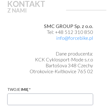
KONTAKT
Z NAMI
SMC GROUP Sp. z o.o.
Tel: +48 512 310 850
info@forcebike.pl
Dane producenta:
KCK Cyklosport-Mode s.r.o
Bartošova 348 Czechy
Otrokovice-Kvítkovice 765 02
TWOJE
IMIĘ *