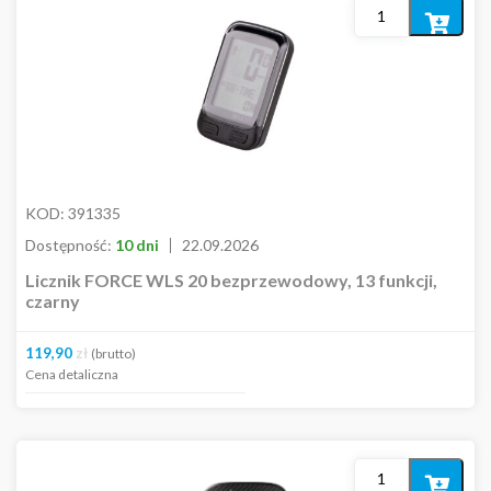
Out of stock
Dodaj
do
koszyka
Kolor
Cena
KOD:
391335
Dostępność:
10 dni
22.09.2026
Licznik FORCE WLS 20 bezprzewodowy, 13 funkcji,
99,00
zł
779,00
zł
czarny
119,90
zł
(brutto)
Cena detaliczna
Dodaj