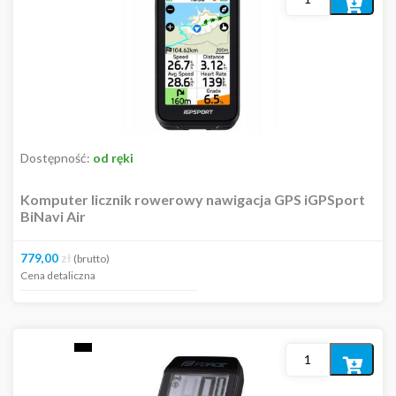
MARKI
Dodaj
do
AKCESORIA
koszyka
Bagażniki
Bidony i koszyki
Błotniki
Dzwonki
Baterie
Koszyki na rower
Dostępność:
od ręki
Liczniki
Komputer licznik rowerowy nawigacja GPS iGPSport
Bezprzewodowe
BiNavi Air
Przewodowe
Akcesoria
779,00
zł
(brutto)
Lusterka
Cena detaliczna
Naklejki
Osłony
Oświetlenie
Pompki
Dodaj
Stojaki rowerowe
do