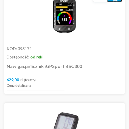
do
koszyka
KOD:
393174
Dostępność:
od ręki
Nawigacja/licznik iGPSport BSC300
629,00
zł
(brutto)
Cena detaliczna