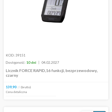
Podpórki
koszyka
Torby i sakwy
Trenażery
Narzędzia
Smary / środki do konserwacji
Elementy odblaskowe
Zapięcia
Bagażniki - wieszaki
Mocowania
KOD:
39151
CZĘŚCI
Dostępność:
10 dni
04.02.2027
ODZIEŻ
Kosmetyki
Licznik FORCE RAPID,16 funkcji, bezprzewodowy,
czarny
Pozostałe
Dostępność
139,90
zł
(brutto)
Cena detaliczna
In stock