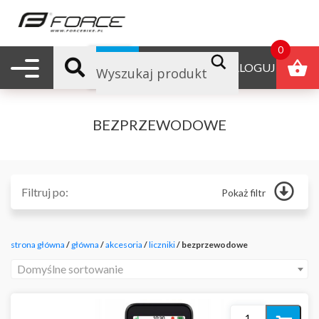
0
Nawigacja mobilna
B2B
ZALOGUJ
BEZPRZEWODOWE
Filtruj po:
Pokaż filtr
Główna
Odżywki
strona główna
/
główna
/
akcesoria
/
liczniki
/ bezprzewodowe
Produkty reklamowe
Polecane
Domyślne sortowanie
Nowości
Promocje