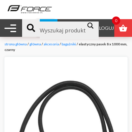
0
Nawigacja mobilna
B2B
ZALOGUJ
strona główna
/
główna
/
akcesoria
/
bagażniki
/ elastyczny pasek 8 x 1000 mm,
czarny
null