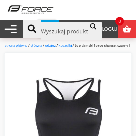
0
Nawigacja mobilna
B2B
ZALOGUJ
strona główna
/
główna
/
odzież
/
koszulki
/ top damski force chance, czarny l
null