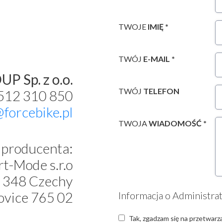
TWOJE
IMIĘ *
TWÓJ
E-MAIL *
P Sp. z o.o.
TWÓJ
TELEFON
 512 310 850
@forcebike.pl
TWOJA
WIADOMOŚĆ *
producenta:
t-Mode s.r.o
 348 Czechy
ovice 765 02
Informacja o Administra
Tak, zgadzam się na przetwarz