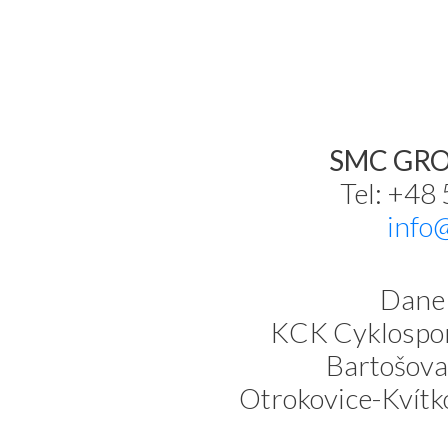
SMC GROU
Tel: +48
info
Dane 
KCK Cyklospor
Bartošova
Otrokovice-Kvítk