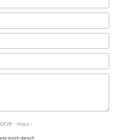
torze -
Więcej >
anie moich danych