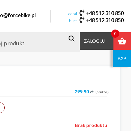
+48 512 310 850
detal
fo@forcebike.pl
+48 512 310 850
hurt
0
ZALOGUJ
B2B
299,90
zł
(brutto)
Brak produktu