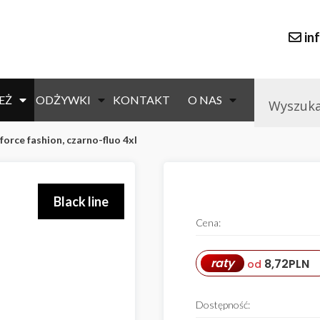
in
EŻ
ODŻYWKI
KONTAKT
O NAS
force fashion, czarno-fluo 4xl
Black line
Cena:
raty
8,72
PLN
od
Dostępność: