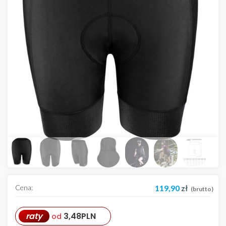
Cena:
119,90
zł
(brutto)
raty
3,48
PLN
od