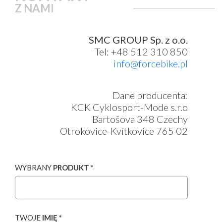
Z NAMI
SMC GROUP Sp. z o.o.
Tel: +48 512 310 850
info@forcebike.pl
Dane producenta:
KCK Cyklosport-Mode s.r.o
Bartošova 348 Czechy
Otrokovice-Kvítkovice 765 02
WYBRANY
PRODUKT *
TWOJE
IMIĘ *