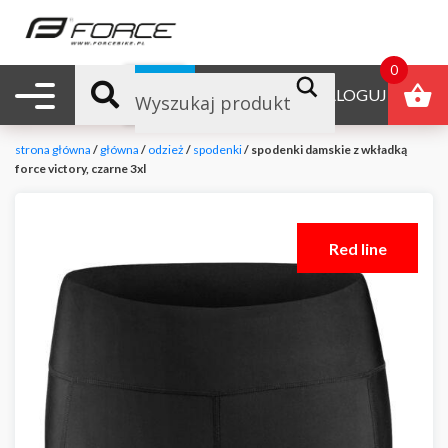
0
Nawigacja mobilna
B2B
ZALOGUJ
strona główna
/
główna
/
odzież
/
spodenki
/ spodenki damskie z wkładką
force victory, czarne 3xl
Red line