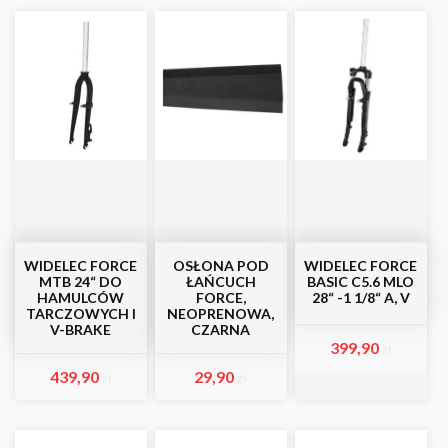
WIDELEC FORCE
OSŁONA POD
WIDELEC FORCE
MTB 24“ DO
ŁAŃCUCH
BASIC C5.6 MLO
HAMULCÓW
FORCE,
28“ -1 1/8“ A, V
TARCZOWYCH I
NEOPRENOWA,
V-BRAKE
CZARNA
399,90
zł
439,90
29,90
zł
zł