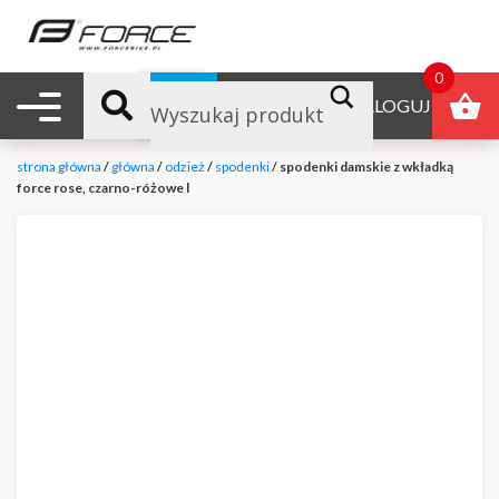
0
Nawigacja mobilna
B2B
ZALOGUJ
strona główna
/
główna
/
odzież
/
spodenki
/ spodenki damskie z wkładką
force rose, czarno-różowe l
null