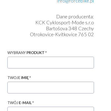
info@forcebike.pl
Dane producenta:
KCK Cyklosport-Mode s.r.o
Bartošova 348 Czechy
Otrokovice-Kvítkovice 765 02
WYBRANY
PRODUKT *
TWOJE
IMIĘ *
TWÓJ
E-MAIL *