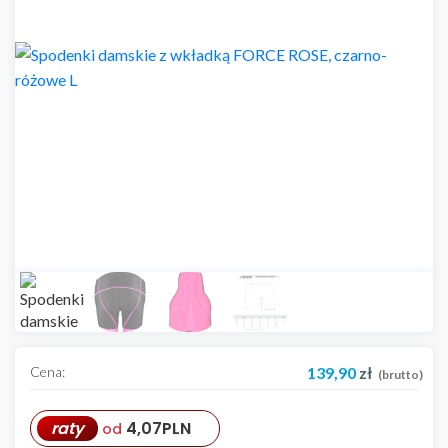
Cena:
139,90
zł
(brutto)
raty
4,07
PLN
od