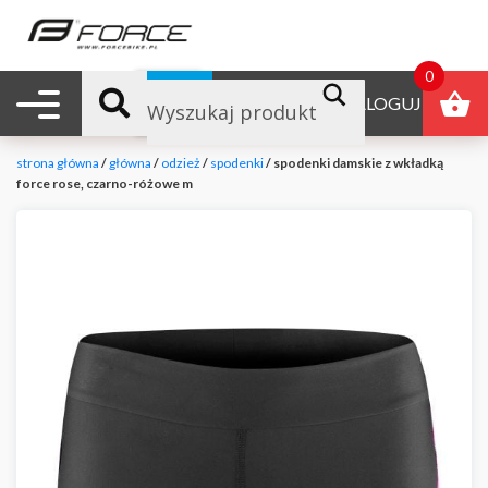
0
Nawigacja mobilna
B2B
ZALOGUJ
strona główna
/
główna
/
odzież
/
spodenki
/ spodenki damskie z wkładką
force rose, czarno-różowe m
null