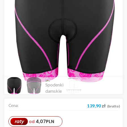
Cena:
139,90
zł
(brutto)
raty
4,07
PLN
od