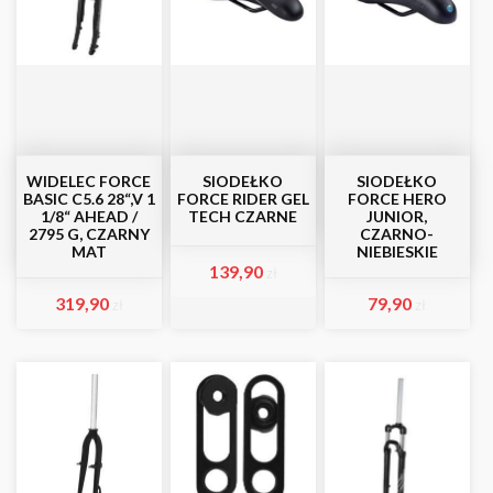
WIDELEC FORCE
SIODEŁKO
SIODEŁKO
BASIC C5.6 28“,V 1
FORCE RIDER GEL
FORCE HERO
1/8“ AHEAD /
TECH CZARNE
JUNIOR,
2795 G, CZARNY
CZARNO-
MAT
NIEBIESKIE
139,90
zł
319,90
79,90
zł
zł