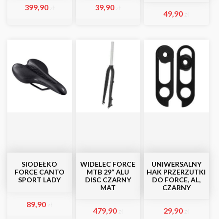
399,90
39,90
zł
zł
49,90
zł
SIODEŁKO
WIDELEC FORCE
UNIWERSALNY
FORCE CANTO
MTB 29“ ALU
HAK PRZERZUTKI
SPORT LADY
DISC CZARNY
DO FORCE, AL,
MAT
CZARNY
89,90
zł
479,90
29,90
zł
zł