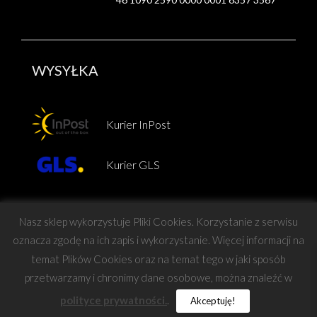
WYSYŁKA
Kurier InPost
Kurier GLS
Nasz sklep wykorzystuje Pliki Cookies. Korzystanie z serwisu
oznacza zgodę na ich zapis i wykorzystanie. Więcej informacji na
temat Plików Cookies oraz na temat tego w jaki sposób
Copyright © Force
przetwarzamy i chronimy dane osobowe, można znaleźć w
polityce prywatności.
.
Akceptuję!
projekt i wykonanie:
Barteo
|
Mastafu Design