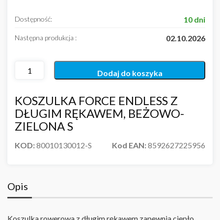
Dostępność:
10 dni
Następna produkcja :
02.10.2026
Dodaj do koszyka
KOSZULKA FORCE ENDLESS Z
DŁUGIM RĘKAWEM, BEŻOWO-
ZIELONA S
KOD:
80010130012-S
Kod EAN:
8592627225956
Opis
Koszulka rowerowa z długim rękawem zapewnia ciepło