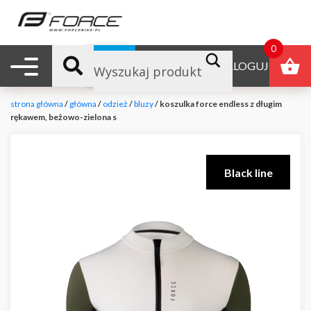
0
Nawigacja mobilna
B2B
ZALOGUJ
strona główna
/
główna
/
odzież
/
bluzy
/ koszulka force endless z długim
rękawem, beżowo-zielona s
Black line