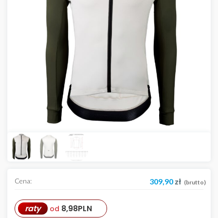
Cena:
309,90
zł
(brutto)
raty
8,98
PLN
od