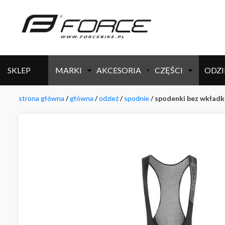
SKLEP
MARKI
AKCESORIA
CZĘŚCI
ODZI
strona główna
/
główna
/
odzież
/
spodnie
/ spodenki bez wkładki 