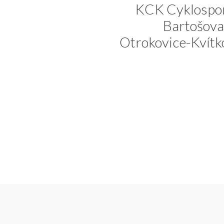
KCK Cyklospor
Bartošova
Otrokovice-Kvítk