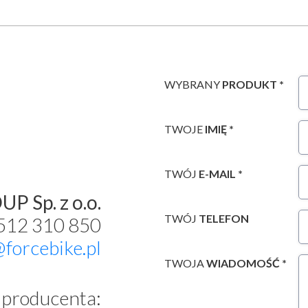
WYBRANY
PRODUKT *
TWOJE
IMIĘ *
TWÓJ
E-MAIL *
P Sp. z o.o.
TWÓJ
TELEFON
 512 310 850
@forcebike.pl
TWOJA
WIADOMOŚĆ *
producenta: