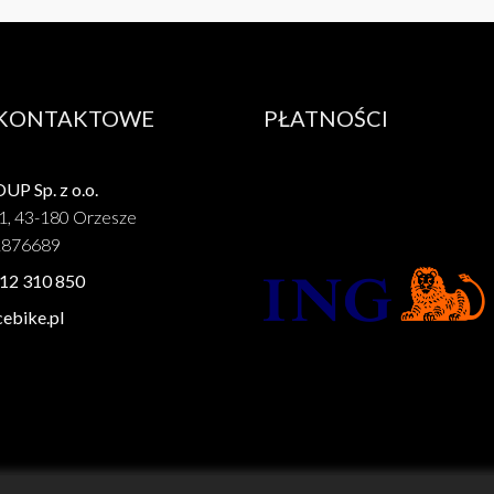
 KONTAKTOWE
PŁATNOŚCI
P Sp. z o.o.
1, 43-180 Orzesze
1876689
12 310 850
ebike.pl