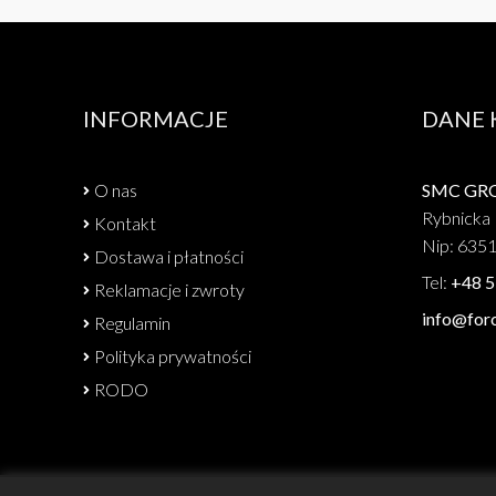
INFORMACJE
DANE
O nas
SMC GROU
Rybnicka 
Kontakt
Nip: 635
Dostawa i płatności
Tel:
+48 5
Reklamacje i zwroty
info@forc
Regulamin
Polityka prywatności
RODO