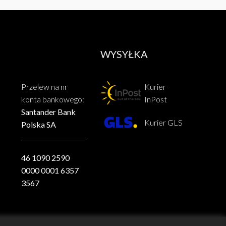
WYSYŁKA
Przelew na nr
Kurier
konta bankowego:
InPost
Santander Bank
Kurier GLS
Polska SA
46 1090 2590
0000 0001 6357
3567