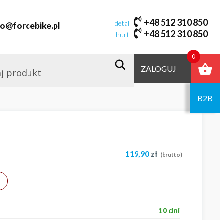
+48 512 310 850
detal
fo@forcebike.pl
+48 512 310 850
hurt
0
ZALOGUJ
B2B
119,90
zł
(brutto)
10 dni