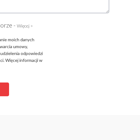
torze -
Więcej >
anie moich danych
zawarcia umowy,
 udzielenia odpowiedzi
i. Więcej informacji w