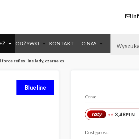
in
EŻ
ODŻYWKI
KONTAKT
O NAS
force reflex line lady, czarne xs
Blue line
Cena:
raty
3,48
PLN
od
Dostępność: