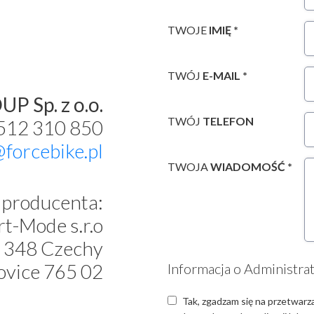
TWOJE
IMIĘ *
TWÓJ
E-MAIL *
P Sp. z o.o.
TWÓJ
TELEFON
 512 310 850
@forcebike.pl
TWOJA
WIADOMOŚĆ *
producenta:
t-Mode s.r.o
 348 Czechy
ovice 765 02
Informacja o Administra
Tak, zgadzam się na przetwarz