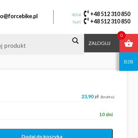
+48 512 310 850
detal
fo@forcebike.pl
+48 512 310 850
hurt
0
ZALOGUJ
B2B
23,90
zł
(brutto)
10 dni
Dodaj do koszyka