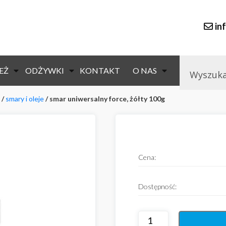
in
EŻ
ODŻYWKI
KONTAKT
O NAS
/
smary i oleje
/ smar uniwersalny force, żółty 100g
null
Cena:
Dostępność: