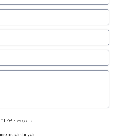
torze -
Więcej >
anie moich danych