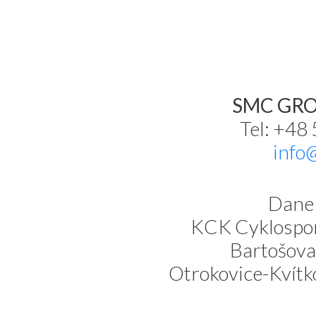
SMC GROU
Tel: +48
info
Dane 
KCK Cyklospor
Bartošova
Otrokovice-Kvítk