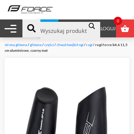
0
Nawigacja mobilna
B2B
ZALOGUJ
strona główna
/
główna
/
części
/
chwyt/owijki/rogi
/
rogi
/ rogi force b4.6 11,5
cm aluminiowe, czarny mat
null