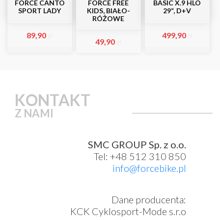
FORCE CANTO
FORCE FREE
BASIC X.9 HLO
SPORT LADY
KIDS, BIAŁO-
29“, D+V
RÓŻOWE
89,90
499,90
zł
zł
49,90
zł
KONTAKT
Z NAMI
SMC GROUP Sp. z o.o.
Tel: +48 512 310 850
info@forcebike.pl
Dane producenta:
KCK Cyklosport-Mode s.r.o