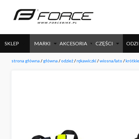
SKLEP
MARKI
AKCESORIA
CZĘŚCI
ODZI
strona główna
/
główna
/
odzież
/
rękawiczki
/
wiosna/lato
/
krótki