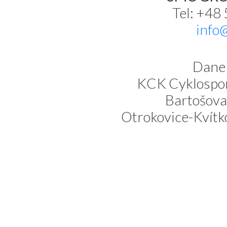
Tel: +48
info
Dane 
KCK Cyklospor
Bartošova
Otrokovice-Kvítk