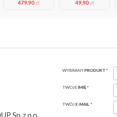
479,90
zł
49,90
zł
WYBRANY
PRODUKT *
TWOJE
IMIĘ *
TWÓJ
E-MAIL *
P Sp. z o.o.