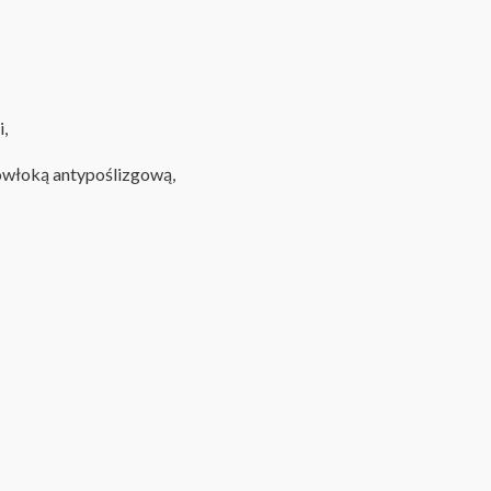
i,
powłoką antypoślizgową,