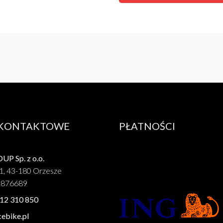
 KONTAKTOWE
PŁATNOŚCI
P Sp. z o.o.
1, 43-180 Orzesze
1876689
12 310 850
ebike.pl