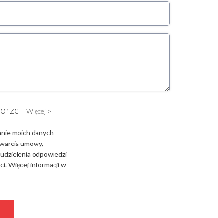
torze -
Więcej >
anie moich danych
zawarcia umowy,
 udzielenia odpowiedzi
i. Więcej informacji w