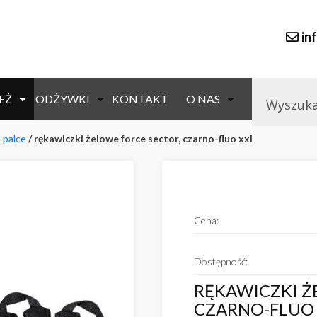
in
EŻ
ODŻYWKI
KONTAKT
O NAS
e palce
/ rękawiczki żelowe force sector, czarno-fluo xxl
null
Cena:
Dostępność:
RĘKAWICZKI Ż
CZARNO-FLUO