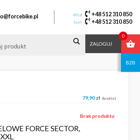
+48 512 310 850
detal
fo@forcebike.pl
+48 512 310 850
hurt
0
ZALOGUJ
B2B
79,90
zł
(brutto)
Brak produktu
ELOWE FORCE SECTOR,
 XXL