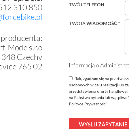
TWÓJ
TELEFON
 512 310 850
@forcebike.pl
TWOJA
WIADOMOŚĆ *
producenta:
t-Mode s.r.o
 348 Czechy
ovice 765 02
Informacja o Administra
Tak, zgadzam się na przetwarz
osobowych w celu realizacji lub 
przedstawienia oferty handlowej,
na Państwa pytania lub wątpliwośc
Polityce Prywatności.