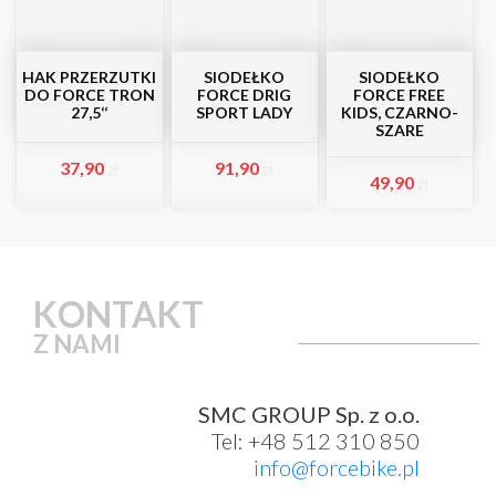
HAK PRZERZUTKI
SIODEŁKO
SIODEŁKO
DO FORCE TRON
FORCE DRIG
FORCE FREE
27,5‘‘
SPORT LADY
KIDS, CZARNO-
SZARE
37,90
91,90
zł
zł
49,90
zł
KONTAKT
Z NAMI
SMC GROUP Sp. z o.o.
Tel: +48 512 310 850
info@forcebike.pl