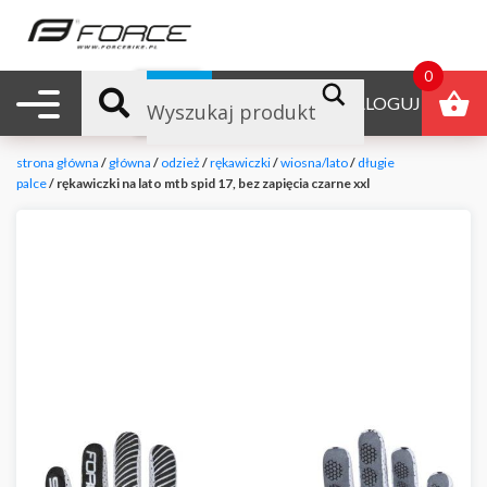
0
Nawigacja mobilna
B2B
ZALOGUJ
strona główna
/
główna
/
odzież
/
rękawiczki
/
wiosna/lato
/
długie
palce
/ rękawiczki na lato mtb spid 17, bez zapięcia czarne xxl
null