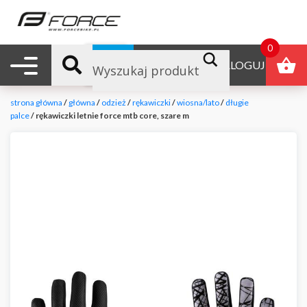
0
Nawigacja mobilna
B2B
ZALOGUJ
strona główna
/
główna
/
odzież
/
rękawiczki
/
wiosna/lato
/
długie
palce
/ rękawiczki letnie force mtb core, szare m
null