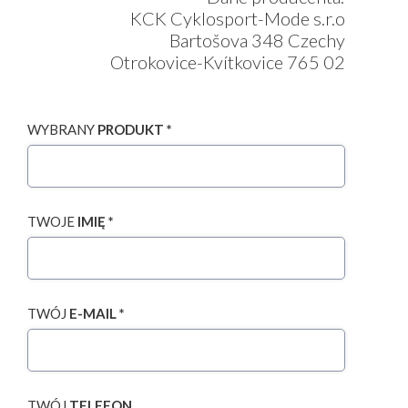
KCK Cyklosport-Mode s.r.o
Bartošova 348 Czechy
Otrokovice-Kvítkovice 765 02
WYBRANY
PRODUKT *
TWOJE
IMIĘ *
TWÓJ
E-MAIL *
TWÓJ
TELEFON