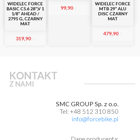
WIDELEC FORCE
WIDELEC FORCE
99,90
zł
BASIC C5.6 28“,V 1
MTB 29“ ALU
1/8“ AHEAD /
DISC CZARNY
2795 G, CZARNY
MAT
MAT
479,90
zł
319,90
zł
KONTAKT
Z NAMI
SMC GROUP Sp. z o.o.
Tel: +48 512 310 850
info@forcebike.pl
Dane producenta: