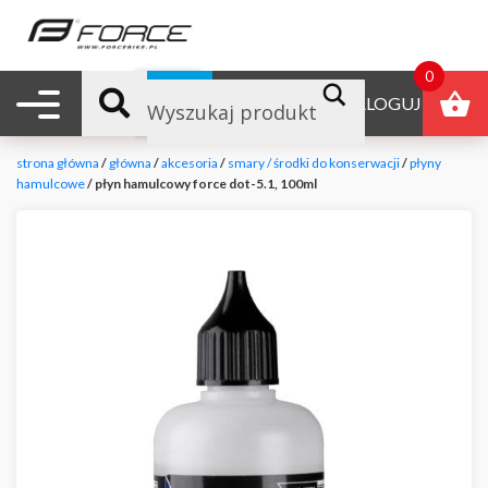
0
Nawigacja mobilna
B2B
ZALOGUJ
strona główna
/
główna
/
akcesoria
/
smary / środki do konserwacji
/
płyny
hamulcowe
/ płyn hamulcowy force dot-5.1, 100ml
null