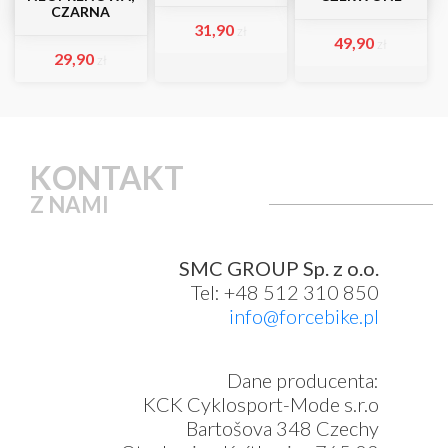
CZARNA
31,90
zł
49,90
zł
29,90
zł
KONTAKT
Z NAMI
SMC GROUP Sp. z o.o.
Tel: +48 512 310 850
info@forcebike.pl
Dane producenta:
KCK Cyklosport-Mode s.r.o
Bartošova 348 Czechy