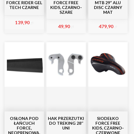
FORCE RIDER GEL
FORCE FREE
MTB 29“ ALU
TECH CZARNE
KIDS, CZARNO-
DISC CZARNY
SZARE
MAT
139,90
zł
49,90
479,90
zł
zł
OSŁONA POD
HAK PRZERZUTKI
SIODEŁKO
ŁAŃCUCH
DO TREKING 28‘‘
FORCE FREE
FORCE,
UNI
KIDS, CZARNO-
NEOPRENOWA,
CZERWONE