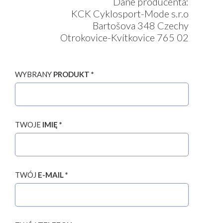
Dane producenta:
KCK Cyklosport-Mode s.r.o
Bartošova 348 Czechy
Otrokovice-Kvítkovice 765 02
WYBRANY
PRODUKT *
TWOJE
IMIĘ *
TWÓJ
E-MAIL *