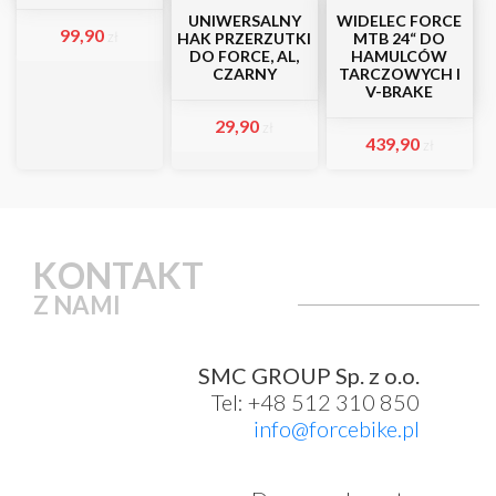
UNIWERSALNY
WIDELEC FORCE
99,90
zł
HAK PRZERZUTKI
MTB 24“ DO
DO FORCE, AL,
HAMULCÓW
CZARNY
TARCZOWYCH I
V-BRAKE
29,90
zł
439,90
zł
KONTAKT
Z NAMI
SMC GROUP Sp. z o.o.
Tel: +48 512 310 850
info@forcebike.pl