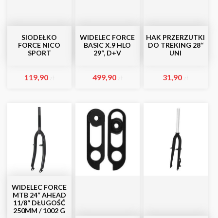
SIODEŁKO
WIDELEC FORCE
HAK PRZERZUTKI
FORCE NICO
BASIC X.9 HLO
DO TREKING 28‘‘
SPORT
29“, D+V
UNI
119,90
499,90
31,90
zł
zł
zł
WIDELEC FORCE
MTB 24“ AHEAD
11/8“ DŁUGOŚĆ
250MM / 1002 G