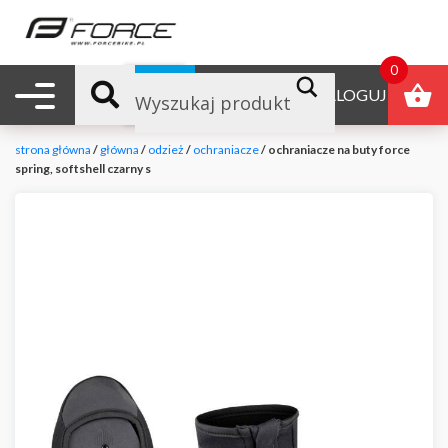
0
Nawigacja mobilna
B2B
ZALOGUJ
strona główna
/
główna
/
odzież
/
ochraniacze
/ ochraniacze na buty force
spring, softshell czarny s
null