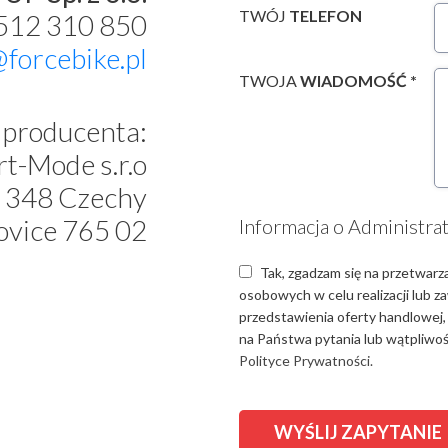
TWÓJ
TELEFON
 512 310 850
@forcebike.pl
TWOJA
WIADOMOŚĆ *
producenta:
t-Mode s.r.o
 348 Czechy
ovice 765 02
Informacja o Administra
Tak, zgadzam się na przetwarz
osobowych w celu realizacji lub 
przedstawienia oferty handlowej,
na Państwa pytania lub wątpliwośc
Polityce Prywatności.