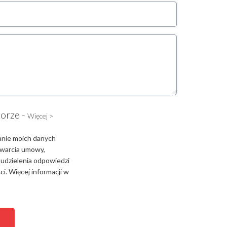
torze -
Więcej >
anie moich danych
zawarcia umowy,
 udzielenia odpowiedzi
i. Więcej informacji w