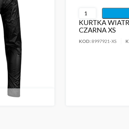
KURTKA WIAT
CZARNA XS
KOD:
8997921-XS
K