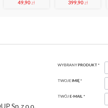
49,90
zł
399,90
zł
WYBRANY
PRODUKT *
TWOJE
IMIĘ *
TWÓJ
E-MAIL *
P Sp. z o.o.