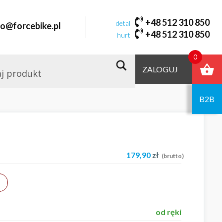
+48 512 310 850
detal
fo@forcebike.pl
+48 512 310 850
hurt
0
ZALOGUJ
B2B
179,90
zł
(brutto)
od ręki