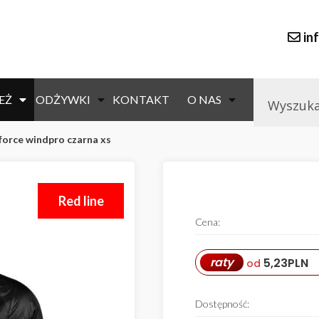
in
EŻ
ODŻYWKI
KONTAKT
O NAS
force windpro czarna xs
Red line
Cena:
raty
5,23
PLN
od
Dostępność: