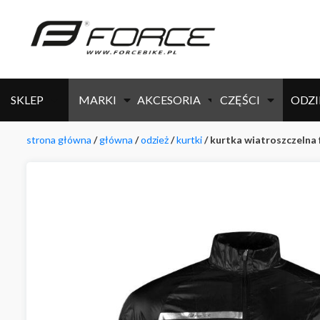
SKLEP
MARKI
AKCESORIA
CZĘŚCI
ODZI
strona główna
/
główna
/
odzież
/
kurtki
/ kurtka wiatroszczelna 