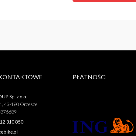
 KONTAKTOWE
PŁATNOŚCI
P Sp. z o.o.
1, 43-180 Orzesze
1876689
12 310 850
ebike.pl