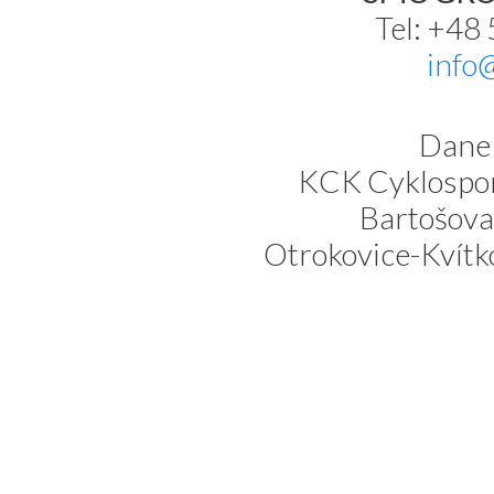
Tel: +48
info
Dane 
KCK Cyklospor
Bartošova
Otrokovice-Kvítk