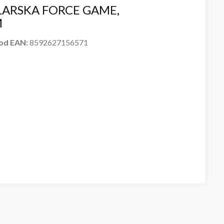
ARSKA FORCE GAME,
M
od EAN:
8592627156571