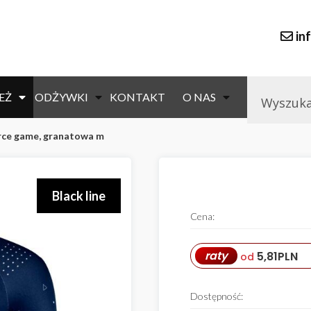
in
EŻ
ODŻYWKI
KONTAKT
O NAS
orce game, granatowa m
Black line
Cena:
raty
5,81
PLN
od
Dostępność: