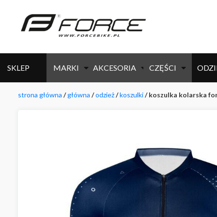
SKLEP
MARKI
AKCESORIA
CZĘŚCI
ODZI
strona główna
/
główna
/
odzież
/
koszulki
/ koszulka kolarska f