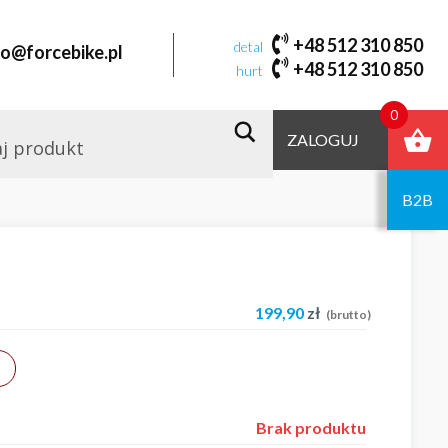
+48 512 310 850
detal
fo@forcebike.pl
+48 512 310 850
hurt
0
ZALOGUJ
B2B
199,90
zł
(brutto)
Brak produktu