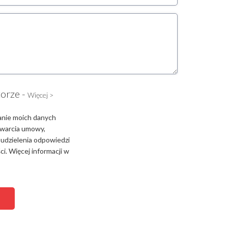
torze -
Więcej >
anie moich danych
zawarcia umowy,
 udzielenia odpowiedzi
i. Więcej informacji w