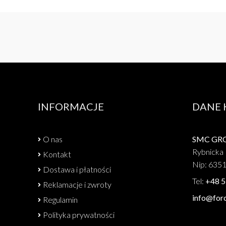
INFORMACJE
DANE
O nas
SMC GROU
Rybnicka 
Kontakt
Nip: 635
Dostawa i płatności
Tel:
+48 5
Reklamacje i zwroty
info@forc
Regulamin
Polityka prywatności