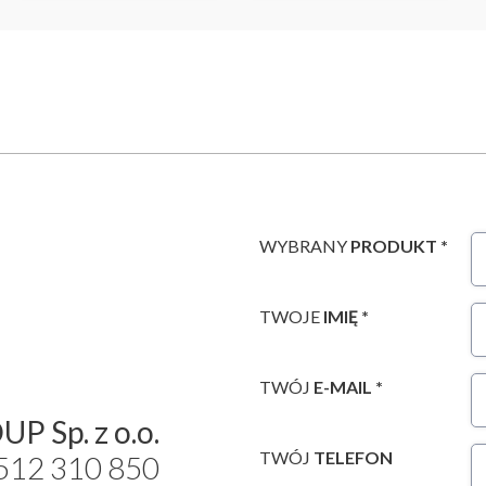
WYBRANY
PRODUKT *
TWOJE
IMIĘ *
TWÓJ
E-MAIL *
P Sp. z o.o.
TWÓJ
TELEFON
 512 310 850