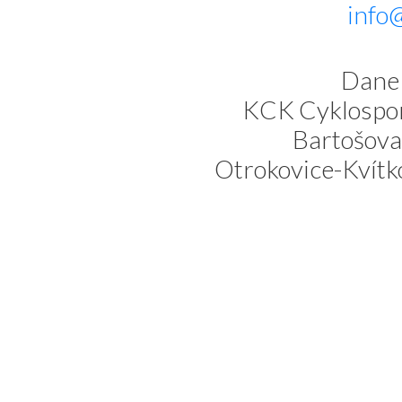
info
Dane 
KCK Cyklospor
Bartošova
Otrokovice-Kvítk