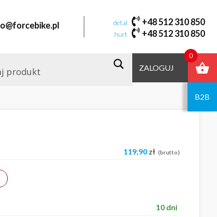
+48 512 310 850
detal
fo@forcebike.pl
+48 512 310 850
hurt
0
ZALOGUJ
B2B
119,90
zł
(brutto)
10 dni