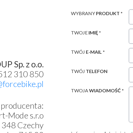
WYBRANY
PRODUKT *
TWOJE
IMIĘ *
TWÓJ
E-MAIL *
P Sp. z o.o.
TWÓJ
TELEFON
 512 310 850
@forcebike.pl
TWOJA
WIADOMOŚĆ *
producenta:
t-Mode s.r.o
 348 Czechy