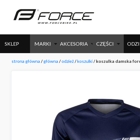
SKLEP
MARKI
AKCESORIA
CZĘŚCI
ODZI
strona główna
/
główna
/
odzież
/
koszulki
/ koszulka damska forc