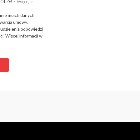
torze -
Więcej >
anie moich danych
zawarcia umowy,
 udzielenia odpowiedzi
i. Więcej informacji w