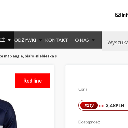
in
EŻ
ODŻYWKI
KONTAKT
O NAS
e mtb angle, biało-niebieska s
Red line
Cena:
raty
3,48
PLN
od
Dostępność: