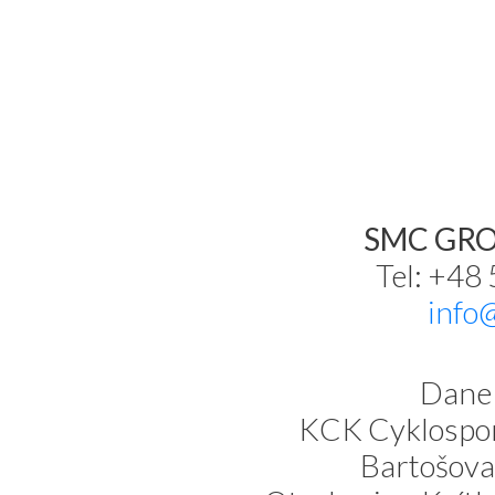
SMC GROU
Tel: +48
info
Dane 
KCK Cyklospor
Bartošova