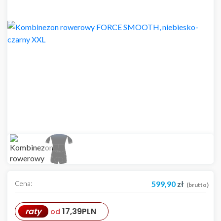
Cena:
599,90
zł
(brutto)
raty
17,39
PLN
od