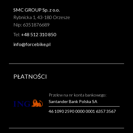
SMC GROUP Sp. z o.o.
Rybnicka 1, 43-180 Orzesze
Nip: 6351876689
Tel:
+48 512 310 850
info@forcebike.pl
PŁATNOŚCI
Przelew na nr konta bankowego:
Santander Bank Polska SA
46 1090 2590 0000 0001 6357 3567