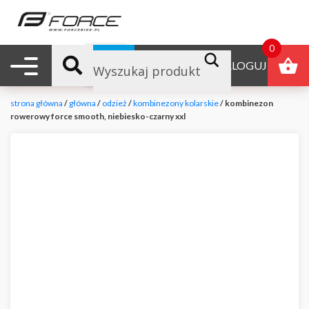
0
Nawigacja mobilna
B2B
ZALOGUJ
strona główna
/
główna
/
odzież
/
kombinezony kolarskie
/ kombinezon
rowerowy force smooth, niebiesko-czarny xxl
null